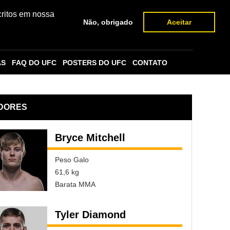
critos em nossa
Não, obrigado
Aceitar
AS
FAQ DO UFC
POSTERS DO UFC
CONTATO
DORES
Bryce Mitchell
Peso Galo
61,6 kg
Barata MMA
Tyler Diamond