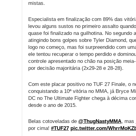
mistas.
Especialista em finalização com 89% das vitór
levou alguns sustos no primeiro assalto quando
quase foi finalizado na guilhotina. No segundo 
atingindo bons golpes sobre Tyler Diamond, q
logo no começo, mas foi surpreendido com uma
ele tentou recuperar o tempo perdido e domino
controle apresentado no chão na posição meia-
por decisão majoritária (2x29-28 e 28-28).
Com este placar positivo no TUF 27 Finale, o 
conquistando a 10ª vitória no MMA, já Bryce M
DC no The Ultimate Fighter chega à décima conq
desde o ano de 2015.
Belas cotoveladas de
@ThugNastyMMA
, mas
por cima!
#TUF27
pic.twitter.com/WhrrMoKZ