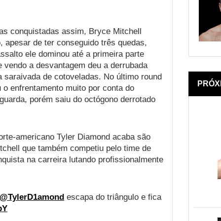
ias conquistadas assim, Bryce Mitchell
, apesar de ter conseguido três quedas,
assalto ele dominou até a primeira parte
ue vendo a desvantagem deu a derrubada
 saraivada de cotoveladas. No último round
PRÓX
u o enfrentamento muito por conta do
guarda, porém saiu do octógono derrotado
norte-americano Tyler Diamond acaba são
itchell que também competiu pelo time de
uista na carreira lutando profissionalmente
@TylerD1amond
escapa do triângulo e fica
bY