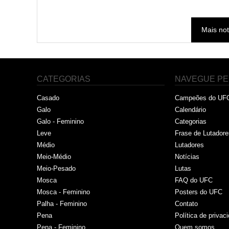
Mais not
CATEGORIAS
NAVEGUE PE
Casado
Campeões do UF
Galo
Calendário
Galo - Feminino
Categorias
Leve
Frase de Lutadore
Médio
Lutadores
Meio-Médio
Notícias
Meio-Pesado
Lutas
Mosca
FAQ do UFC
Mosca - Feminino
Posters do UFC
Palha - Feminino
Contato
Pena
Política de privac
Pena - Feminino
Quem somos