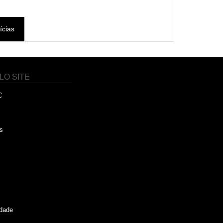
ícias
LO SITE
C
s
idade