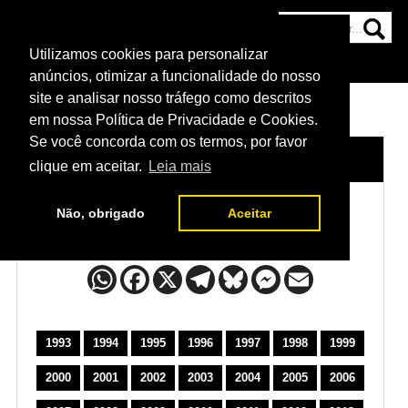
Utilizamos cookies para personalizar
HOME
CATEGORIAS
NOTÍCIAS
MAIS
anúncios, otimizar a funcionalidade do nosso
site e analisar nosso tráfego como descritos
em nossa Política de Privacidade e Cookies.
Se você concorda com os termos, por favor
HOME
/
POSTERS DO UFC
clique em aceitar.
Leia mais
Não, obrigado
Aceitar
Posters do UFC
1993
1994
1995
1996
1997
1998
1999
2000
2001
2002
2003
2004
2005
2006