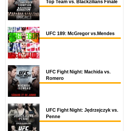
Top Team vs. Blackzilians Finale
UFC 189: McGregor vs.Mendes
UFC Fight Night: Machida vs.
Romero
UFC Fight Night: Jędrzejczyk vs.
Penne