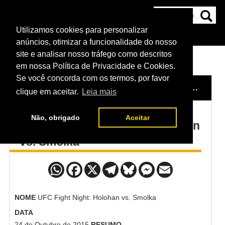
Utilizamos cookies para personalizar
HOME
CATEGORIAS
NOTÍCIAS
MAIS
anúncios, otimizar a funcionalidade do nosso
site e analisar nosso tráfego como descritos
em nossa Política de Privacidade e Cookies.
Se você concorda com os termos, por favor
HOME
/
POSTERS DO UFC
/
UFC FIGHT NIGHT: HOLOHAN VS. SMOLKA
clique em aceitar.
Leia mais
Não, obrigado
Aceitar
Poster UFC Fight Night: Holohan
vs. Smolka
NOME
UFC Fight Night: Holohan vs. Smolka
DATA
24 de Outubro de 2015
RESUMO