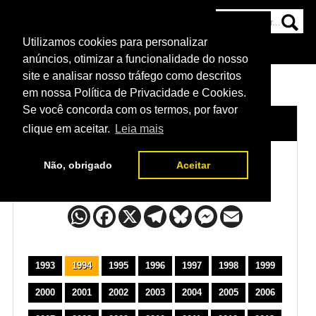
Utilizamos cookies para personalizar
HOME
CATEGORIAS
NOTÍCIAS
MAIS
anúncios, otimizar a funcionalidade do nosso
site e analisar nosso tráfego como descritos
em nossa Política de Privacidade e Cookies.
Se você concorda com os termos, por favor
HOME
/
POSTERS DO UFC
clique em aceitar.
Leia mais
Não, obrigado
Aceitar
Posters do UFC
1993
1994
1995
1996
1997
1998
1999
2000
2001
2002
2003
2004
2005
2006