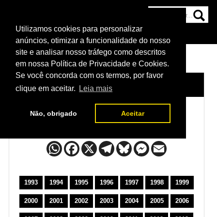
Utilizamos cookies para personalizar
HOME
CATEGORIAS
NOTÍCIAS
MAIS
anúncios, otimizar a funcionalidade do nosso
site e analisar nosso tráfego como descritos
em nossa Política de Privacidade e Cookies.
Se você concorda com os termos, por favor
HOME
/
POSTERS DO UFC
clique em aceitar.
Leia mais
Não, obrigado
Aceitar
Posters do UFC
1993
1994
1995
1996
1997
1998
1999
2000
2001
2002
2003
2004
2005
2006