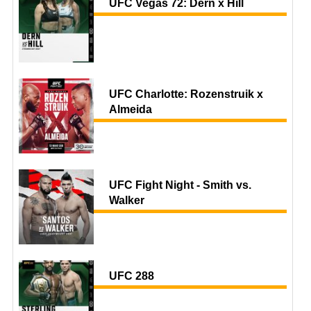
UFC Vegas 72: Dern x Hill
UFC Charlotte: Rozenstruik x
Almeida
UFC Fight Night - Smith vs.
Walker
UFC 288