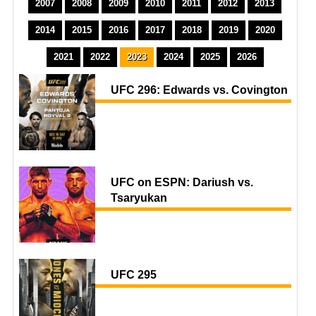
2007
2008
2009
2010
2011
2012
2013
2014
2015
2016
2017
2018
2019
2020
2021
2022
2023
2024
2025
2026
UFC 296: Edwards vs. Covington
UFC on ESPN: Dariush vs.
Tsaryukan
UFC 295