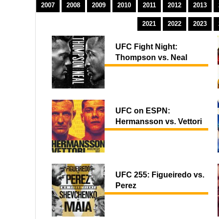
2007
2008
2009
2010
2011
2012
2013
2021
2022
2023
UFC Fight Night:
Thompson vs. Neal
UFC on ESPN:
Hermansson vs. Vettori
UFC 255: Figueiredo vs.
Perez