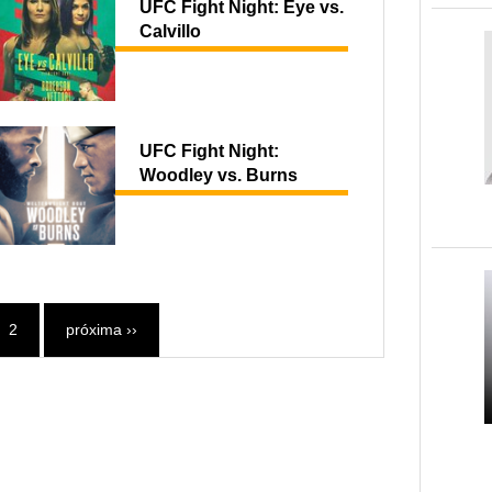
UFC Fight Night: Eye vs.
Calvillo
UFC Fight Night:
Woodley vs. Burns
2
próxima ››