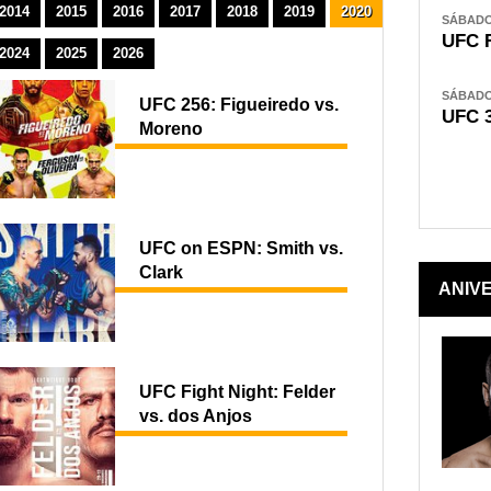
2014
2015
2016
2017
2018
2019
2020
SÁBADO,
UFC 
2024
2025
2026
SÁBADO,
UFC 256: Figueiredo vs.
UFC 
Moreno
UFC on ESPN: Smith vs.
Clark
ANIV
UFC Fight Night: Felder
vs. dos Anjos