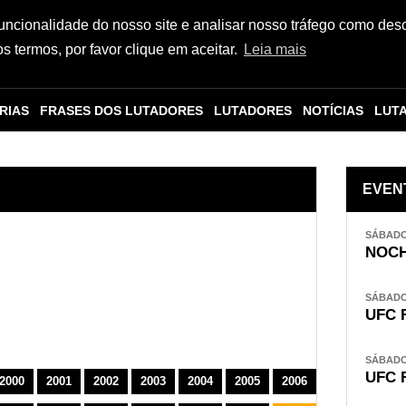
funcionalidade do nosso site e analisar nosso tráfego como des
 termos, por favor clique em aceitar.
Leia mais
RIAS
FRASES DOS LUTADORES
LUTADORES
NOTÍCIAS
LUT
EVEN
SÁBADO,
NOCH
SÁBADO,
UFC 
SÁBADO,
UFC 
2000
2001
2002
2003
2004
2005
2006