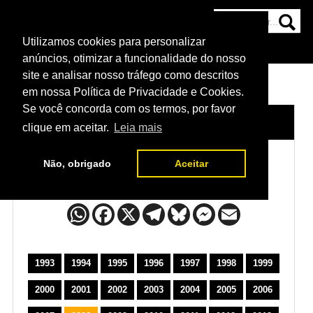
Utilizamos cookies para personalizar
HOME
CATEGORIAS
NOTÍCIAS
MAIS
anúncios, otimizar a funcionalidade do nosso
site e analisar nosso tráfego como descritos
em nossa Política de Privacidade e Cookies.
Se você concorda com os termos, por favor
HOME
/
POSTERS DO UFC
clique em aceitar.
Leia mais
Não, obrigado
Aceitar
Posters do UFC
1993
1994
1995
1996
1997
1998
1999
2000
2001
2002
2003
2004
2005
2006