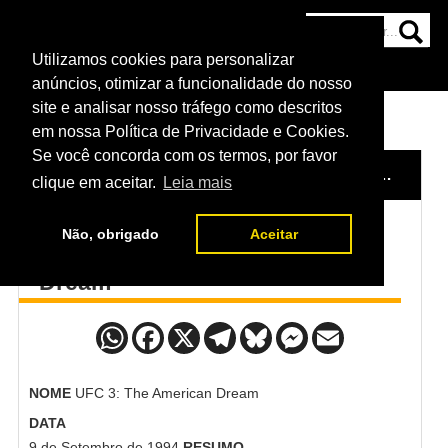
Utilizamos cookies para personalizar
HOME
CATEGORIAS
NOTÍCIAS
MAIS
anúncios, otimizar a funcionalidade do nosso
site e analisar nosso tráfego como descritos
em nossa Política de Privacidade e Cookies.
Se você concorda com os termos, por favor
HOME
/
POSTERS DO UFC
/
UFC 3: THE AMERICAN DREAM
clique em aceitar.
Leia mais
Não, obrigado
Aceitar
Poster UFC 3: The American
Dream
NOME
UFC 3: The American Dream
DATA
9 de Setembro de 1994
RESUMO