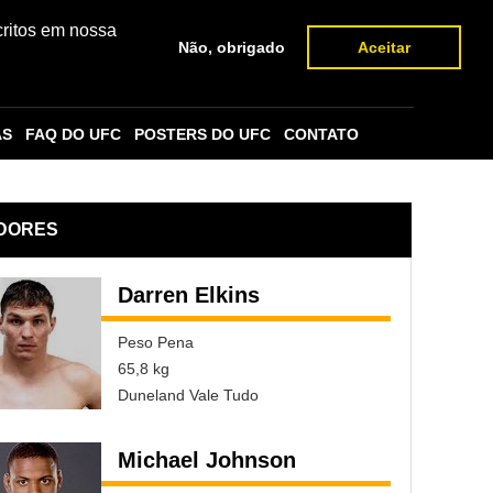
critos em nossa
Não, obrigado
Aceitar
AS
FAQ DO UFC
POSTERS DO UFC
CONTATO
DORES
Darren Elkins
Peso Pena
65,8 kg
Duneland Vale Tudo
Michael Johnson