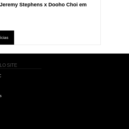
- Jeremy Stephens x Dooho Choi em
ícias
LO SITE
C
s