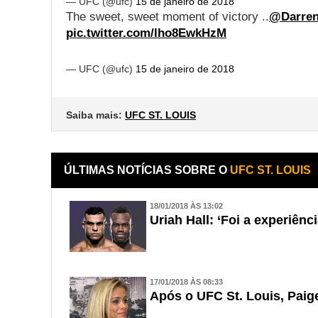
— UFC (@ufc)
15 de janeiro de 2018
The sweet, sweet moment of victory ..
@Darre
pic.twitter.com/lho8EwkHzM
— UFC (@ufc)
15 de janeiro de 2018
Saiba mais:
UFC ST. LOUIS
ÚLTIMAS NOTÍCIAS SOBRE O
UFC ST. LOUIS
18/01/2018 ÀS 13:02
Uriah Hall: ‘Foi a experiênc
17/01/2018 ÀS 08:33
Após o UFC St. Louis, Paig