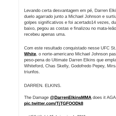
Levando certa desvantagem em pé, Darren Elkin
duelo agarrado junto a Michael Johnson e surtiu
golpes significativos e foi acertado14 vezes,
baixo, pegou as costas e finalizou no mata-le
recebeu apenas uma.
Com este resultado conquistado nesse UFC St.
White
, o norte-americano Michael Johnson pass
peso-pena do Ultimate Darren Elkins que empla
Whiteford, Chas Skelly, Godofredo Pepey, Mir
triunfos.
DARREN. ELKINS.
The Damage
@DarrenElkinsMMA
does it AGA
pic.twitter.com/TjTGFOODk8