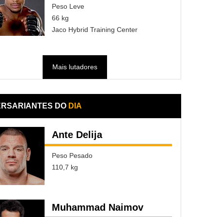
Peso Leve
66 kg
Jaco Hybrid Training Center
Mais lutadores
ERSARIANTES DO
DIA
Ante Delija
Peso Pesado
110,7 kg
Muhammad Naimov