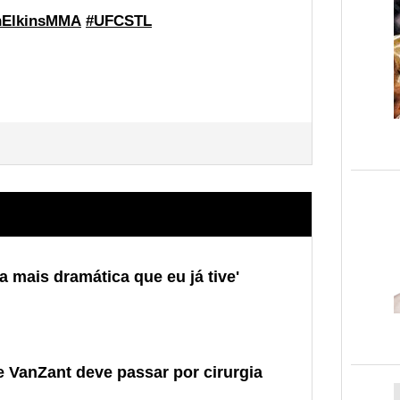
nElkinsMMA
#UFCSTL
ia mais dramática que eu já tive'
e VanZant deve passar por cirurgia