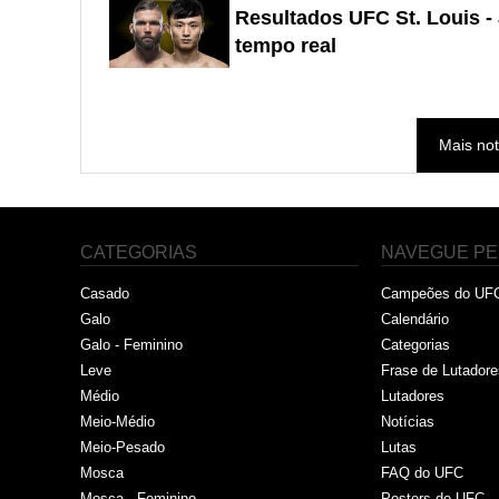
Resultados UFC St. Louis 
tempo real
Mais not
CATEGORIAS
NAVEGUE PE
Casado
Campeões do UF
Galo
Calendário
Galo - Feminino
Categorias
Leve
Frase de Lutadore
Médio
Lutadores
Meio-Médio
Notícias
Meio-Pesado
Lutas
Mosca
FAQ do UFC
Mosca - Feminino
Posters do UFC