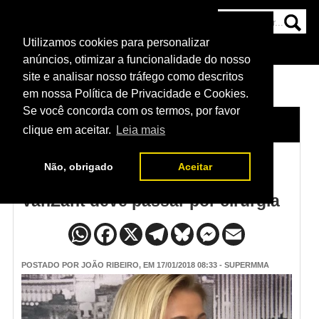
Utilizamos cookies para personalizar
HOME
CATEGORIAS
NOTÍCIAS
MAIS
anúncios, otimizar a funcionalidade do nosso
site e analisar nosso tráfego como descritos
em nossa Política de Privacidade e Cookies.
Se você concorda com os termos, por favor
HOME
/
NOTÍCIAS
clique em aceitar.
Leia mais
Não, obrigado
Aceitar
Após o UFC St. Louis, Paige
VanZant deve passar por cirurgia
POSTADO POR
JOÃO RIBEIRO
, EM 17/01/2018 08:33 - SUPERMMA