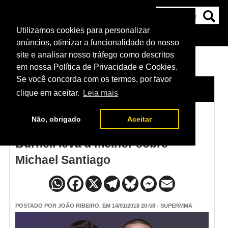
Utilizamos cookies para personalizar
HOME
CATEGORIAS
NOTÍCIAS
MAIS
anúncios, otimizar a funcionalidade do nosso
site e analisar nosso tráfego como descritos
em nossa Política de Privacidade e Cookies.
Se você concorda com os termos, por favor
HOME
/
NOTÍCIAS
clique em aceitar.
Leia mais
Não, obrigado
Aceitar
Resultado UFC St. Louis - Mads
Burnell leva a melhor sobre
Michael Santiago
POSTADO POR
JOÃO RIBEIRO
, EM 14/01/2018 20:58 - SUPERMMA