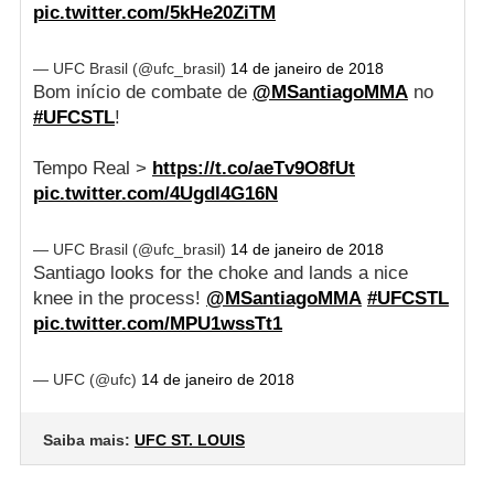
pic.twitter.com/5kHe20ZiTM
— UFC Brasil (@ufc_brasil)
14 de janeiro de 2018
Bom início de combate de
@MSantiagoMMA
no
#UFCSTL
!
Tempo Real >
https://t.co/aeTv9O8fUt
pic.twitter.com/4Ugdl4G16N
— UFC Brasil (@ufc_brasil)
14 de janeiro de 2018
Santiago looks for the choke and lands a nice
knee in the process!
@MSantiagoMMA
#UFCSTL
pic.twitter.com/MPU1wssTt1
— UFC (@ufc)
14 de janeiro de 2018
Saiba mais:
UFC ST. LOUIS