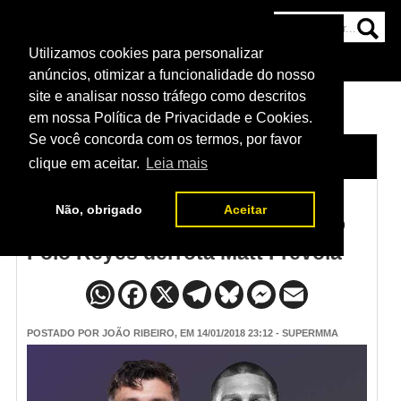
Utilizamos cookies para personalizar
HOME
CATEGORIAS
NOTÍCIAS
MAIS
anúncios, otimizar a funcionalidade do nosso
site e analisar nosso tráfego como descritos
em nossa Política de Privacidade e Cookies.
Se você concorda com os termos, por favor
HOME
/
NOTÍCIAS
clique em aceitar.
Leia mais
Não, obrigado
Aceitar
Resultado UFC St. Louis - Marco
Polo Reyes derrota Matt Frevola
POSTADO POR
JOÃO RIBEIRO
, EM 14/01/2018 23:12 - SUPERMMA