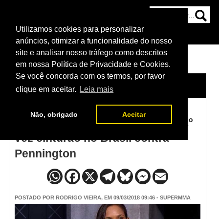
Utilizamos cookies para personalizar
HOME
CATEGORIAS
NOTÍCIAS
MAIS
anúncios, otimizar a funcionalidade do nosso
site e analisar nosso tráfego como descritos
em nossa Política de Privacidade e Cookies.
Se você concorda com os termos, por favor
HOME
/
NOTÍCIAS
clique em aceitar.
Leia mais
Não, obrigado
Aceitar
Amanda Nunes defenderá pela 1º
vez cinturão no Brasil contra
Pennington
POSTADO POR
RODRIGO VIEIRA
, EM 09/03/2018 09:46 - SUPERMMA