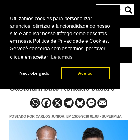
Utilizamos cookies para personalizar
HOME
CATEGORIAS
NOTÍCIAS
MAIS
anúncios, otimizar a funcionalidade do nosso
site e analisar nosso tráfego como descritos
em nossa Política de Privacidade e Cookies.
Se você concorda com os termos, por favor
HOME
/
NOTÍCIAS
clique em aceitar.
Leia mais
Não, obrigado
Aceitar
Resultado do UFC 224 - Kelvin
Gastelum bate Ronaldo Jacaré
POSTADO POR
CARLOS JUNIOR
, EM 13/05/2018 01:08 - SUPERMMA