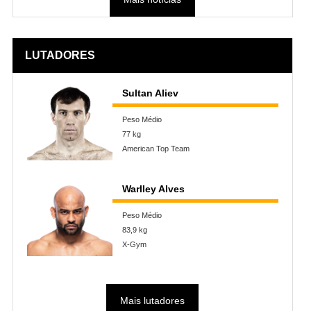
LUTADORES
Sultan Aliev
Peso Médio
77 kg
American Top Team
Warlley Alves
Peso Médio
83,9 kg
X-Gym
Mais lutadores