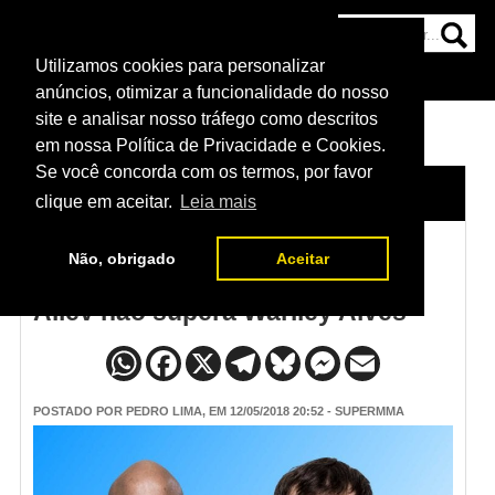
Utilizamos cookies para personalizar
HOME
CATEGORIAS
NOTÍCIAS
MAIS
anúncios, otimizar a funcionalidade do nosso
site e analisar nosso tráfego como descritos
em nossa Política de Privacidade e Cookies.
Se você concorda com os termos, por favor
HOME
/
NOTÍCIAS
clique em aceitar.
Leia mais
Não, obrigado
Aceitar
Resultado do UFC 224 - Sultan
Aliev não supera Warlley Alves
POSTADO POR
PEDRO LIMA
, EM 12/05/2018 20:52 - SUPERMMA