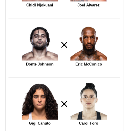
Chidi Njokuani
Joel Alvarez
Donte Johnson
Eric McConico
Gigi Canuto
Carol Foro