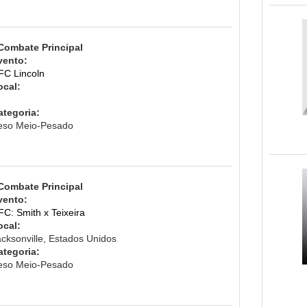
 Combate Principal
vento:
FC Lincoln
ocal:
ategoria:
eso Meio-Pesado
 Combate Principal
vento:
FC: Smith x Teixeira
ocal:
acksonville, Estados Unidos
ategoria:
eso Meio-Pesado