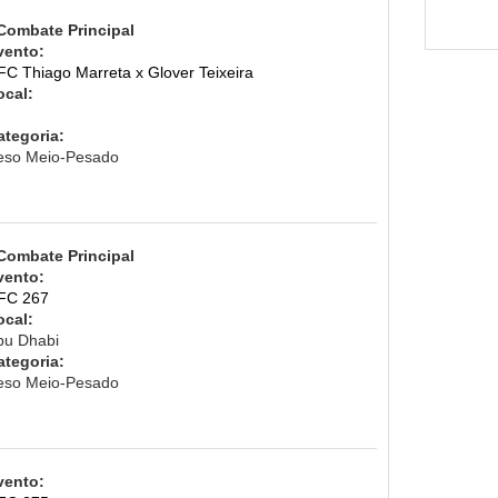
 Combate Principal
vento:
FC Thiago Marreta x Glover Teixeira
ocal:
ategoria:
eso Meio-Pesado
 Combate Principal
vento:
FC 267
ocal:
bu Dhabi
ategoria:
eso Meio-Pesado
vento: