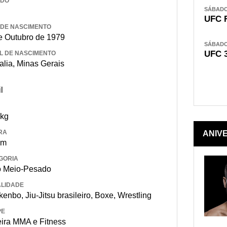
IDO
SÁBADO,
UFC 
 DE NASCIMENTO
e Outubro de 1979
SÁBADO,
UFC 
L DE NASCIMENTO
alia, Minas Gerais
l
 kg
RA
ANIV
 m
GORIA
 Meio-Pesado
LIDADE
enbo, Jiu-Jitsu brasileiro, Boxe, Wrestling
PE
eira MMA e Fitness