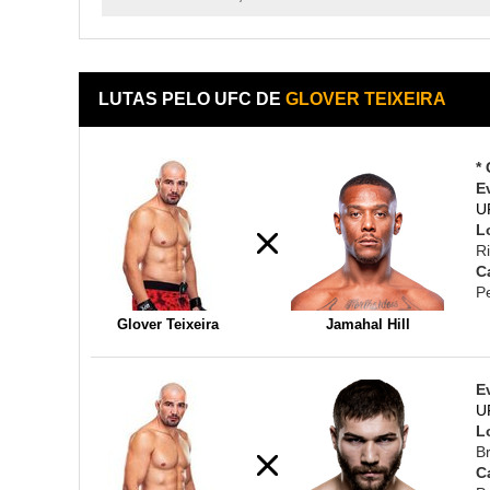
LUTAS PELO UFC DE
GLOVER TEIXEIRA
*
E
U
L
Ri
C
P
Glover Teixeira
Jamahal Hill
E
U
L
B
C