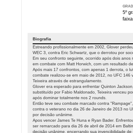
GRA
5º g
faixa
Biografia
Estreando profissionalmente em 2002, Glover perdeu 
WEC 3, contra Eric Schwartz, que o derrotou por soc
Em seu confronto seguinte, ocorrido após dois anos n
em combate com Matt Horwich, com um resultado de 
Após mais 17 confrontos, com apenas 1 derrota, o l
combate realizou-se em maio de 2012, no UFC 146 ve
Teixeira através de estrangulamento.
Glover era esperado para enfrentar Quinton Jackson
substituído por Fabio Maldonado, Teixeira venceu po
após dominar totalmente nos 2 rounds.
Então teve seu combate marcado contra "Rampage", o
contra o veterano no dia 26 de Janeiro de 2013 no
por decisão unânime.
Apos vencer James Te Huna e Ryan Bader. Enfrento
ser remarcado para dia 26 de abril de 2014 em Balt
decisão unânime, encerrando sua invencibilidade de 