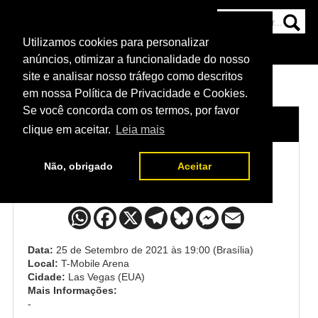
Utilizamos cookies para personalizar
HOME
CATEGORIAS
NOTÍCIAS
MAIS
anúncios, otimizar a funcionalidade do nosso
site e analisar nosso tráfego como descritos
em nossa Política de Privacidade e Cookies.
Se você concorda com os termos, por favor
HOME
/
EVENTO
/
UFC 266
clique em aceitar.
Leia mais
Não, obrigado
Aceitar
UFC 266
Data:
25 de Setembro de 2021 às 19:00 (Brasília)
Local:
T-Mobile Arena
Cidade:
Las Vegas (EUA)
Mais Informações:
-