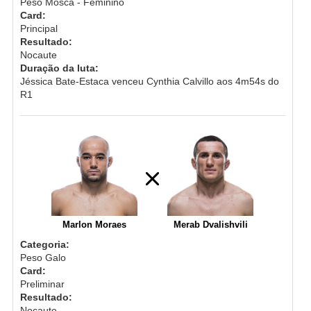
Peso Mosca - Feminino
Card:
Principal
Resultado:
Nocaute
Duração da luta:
Jéssica Bate-Estaca venceu Cynthia Calvillo aos 4m54s do
R1
Marlon Moraes
Merab Dvalishvili
Categoria:
Peso Galo
Card:
Preliminar
Resultado:
Nocaute