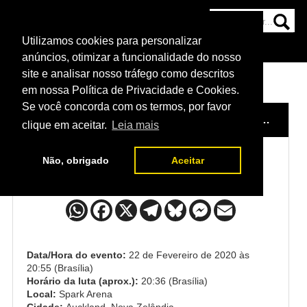
Utilizamos cookies para personalizar
HOME
CATEGORIAS
NOTÍCIAS
MAIS
anúncios, otimizar a funcionalidade do nosso
site e analisar nosso tráfego como descritos
em nossa Política de Privacidade e Cookies.
Se você concorda com os termos, por favor
HOME
/
EVENTO
/
UFC AUCKLAND
/
JALIN TURNER x JOSHUA CULIBAO
clique em aceitar.
Leia mais
Não, obrigado
Aceitar
Jalin Turner x Joshua Culibao
Data/Hora do evento:
22 de Fevereiro de 2020 às
20:55 (Brasília)
Horário da luta (aprox.):
20:36 (Brasília)
Local:
Spark Arena
Cidade:
Auckland, Nova Zelândia