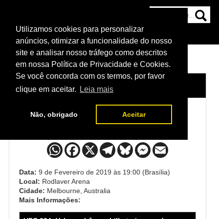
Utilizamos cookies para personalizar
HOME
CATEGORIAS
NOTÍCIAS
MAIS
anúncios, otimizar a funcionalidade do nosso
site e analisar nosso tráfego como descritos
em nossa Política de Privacidade e Cookies.
Se você concorda com os termos, por favor
HOME
/
EVENTO
/
UFC 234
clique em aceitar.
Leia mais
Não, obrigado
Aceitar
UFC 234
Data:
9 de Fevereiro de 2019 às 19:00 (Brasília)
Local:
Rodlaver Arena
Cidade:
Melbourne, Australia
Mais Informações: