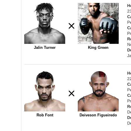
H
2
C
P
C
Pr
R
N
Jalin Turner
King Green
D
J
H
2
C
P
C
Pr
R
D
Rob Font
Deiveson Figueiredo
D
D