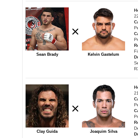
H
2
C
P
C
Pr
R
F
Sean Brady
Kelvin Gastelum
D
S
R
H
2
C
P
C
Pr
R
D
Clay Guida
Joaquim Silva
D