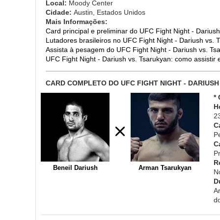
Local:
Moody Center
Cidade:
Austin, Estados Unidos
Mais Informações:
Card principal e preliminar do UFC Fight Night - Darius
Lutadores brasileiros no UFC Fight Night - Dariush vs. 
Assista à pesagem do UFC Fight Night - Dariush vs. Ts
UFC Fight Night - Dariush vs. Tsarukyan: como assistir e
CARD COMPLETO DO UFC FIGHT NIGHT - DARIUSH
*
H
2
C
P
C
Pr
R
Beneil Dariush
Arman Tsarukyan
N
D
A
d