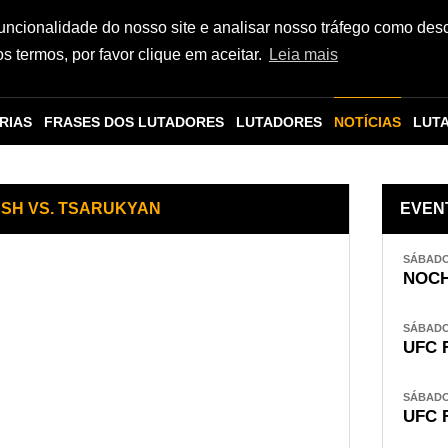
funcionalidade do nosso site e analisar nosso tráfego como des
 termos, por favor clique em aceitar.
Leia mais
RIAS
FRASES DOS LUTADORES
LUTADORES
NOTÍCIAS
LUT
IUSH VS. TSARUKYAN
EVEN
SÁBADO,
NOCH
SÁBADO,
UFC 
SÁBADO,
UFC 