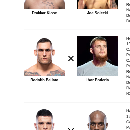
R
N
Drakkar Klose
Joe Solecki
D
D
H
1
C
P
C
Pr
R
N
Rodolfo Bellato
Ihor Potieria
D
R
R
H
1
C
P