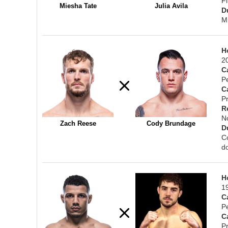
F
Miesha Tate
Julia Avila
D
M
H
2
C
P
C
Pr
R
N
Zach Reese
Cody Brundage
D
C
d
H
1
C
P
C
Pr