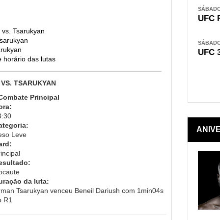
SÁBADO,
UFC 
h vs. Tsarukyan
Tsarukyan
SÁBADO,
arukyan
UFC 
 horário das lutas
 VS. TSARUKYAN
 Combate Principal
ora:
3:30
ategoria:
ANIV
eso Leve
ard:
incipal
esultado:
ocaute
uração da luta:
rman Tsarukyan venceu Beneil Dariush com 1min04s
o R1