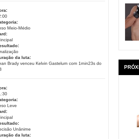
ora:
2:00
ategoria:
eso Meio-Médio
ard:
incipal
esultado:
inalização
uração da luta:
ean Brady venceu Kelvin Gastelum com 1min23s do
PRÓX
3
ora:
1:30
ategoria:
eso Leve
ard:
incipal
esultado:
ecisão Unânime
uração da luta: