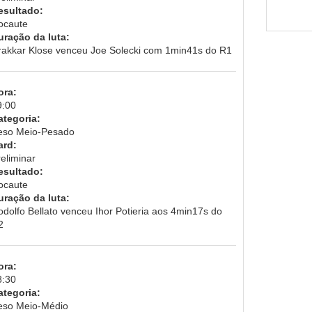
esultado:
ocaute
uração da luta:
rakkar Klose venceu Joe Solecki com 1min41s do R1
ora:
9:00
ategoria:
eso Meio-Pesado
ard:
eliminar
esultado:
ocaute
uração da luta:
odolfo Bellato venceu Ihor Potieria aos 4min17s do
2
ora:
8:30
ategoria:
eso Meio-Médio