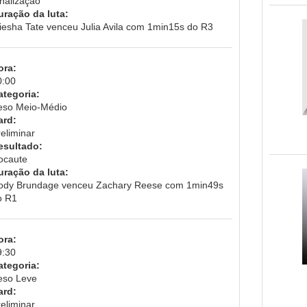
inalização
uração da luta:
iesha Tate venceu Julia Avila com 1min15s do R3
ora:
0:00
ategoria:
eso Meio-Médio
ard:
eliminar
esultado:
ocaute
uração da luta:
ody Brundage venceu Zachary Reese com 1min49s
o R1
ora:
9:30
ategoria:
eso Leve
ard:
eliminar