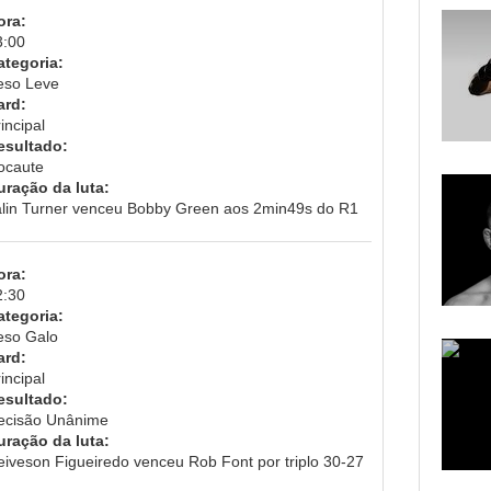
ora:
3:00
ategoria:
eso Leve
ard:
incipal
esultado:
ocaute
uração da luta:
alin Turner venceu Bobby Green aos 2min49s do R1
ora:
2:30
ategoria:
eso Galo
ard:
incipal
esultado:
ecisão Unânime
uração da luta:
eiveson Figueiredo venceu Rob Font por triplo 30-27