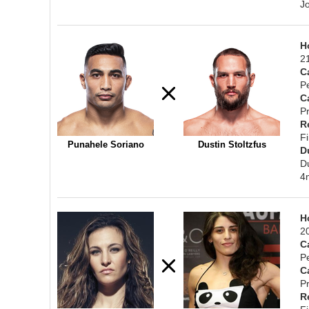
J
H
2
C
P
C
Pr
R
F
Punahele Soriano
Dustin Stoltzfus
D
D
4
H
2
C
P
C
Pr
R