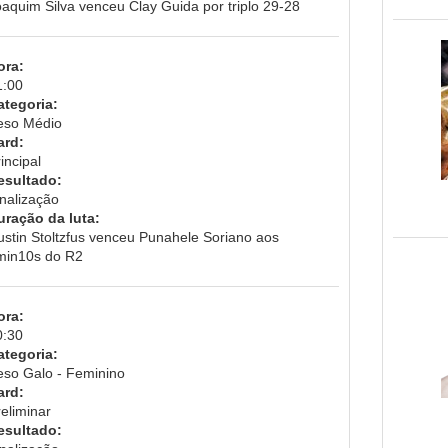
oaquim Silva venceu Clay Guida por triplo 29-28
ora:
1:00
ategoria:
eso Médio
ard:
incipal
esultado:
inalização
uração da luta:
ustin Stoltzfus venceu Punahele Soriano aos
min10s do R2
ora:
0:30
ategoria:
eso Galo - Feminino
ard:
eliminar
esultado: