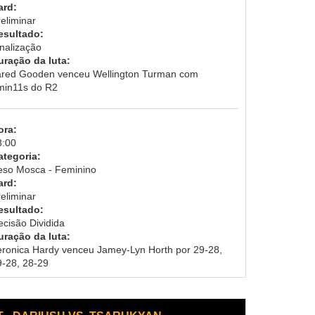
ard:
eliminar
esultado:
inalização
uração da luta:
ared Gooden venceu Wellington Turman com
min11s do R2
ora:
8:00
ategoria:
eso Mosca - Feminino
ard:
eliminar
esultado:
ecisão Dividida
uração da luta:
eronica Hardy venceu Jamey-Lyn Horth por 29-28,
9-28, 28-29