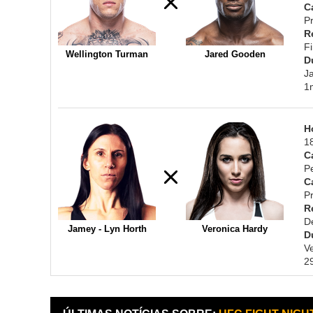
C
Pr
R
F
Wellington Turman
Jared Gooden
D
J
1
H
1
C
P
C
Pr
R
D
Jamey - Lyn Horth
Veronica Hardy
D
V
2