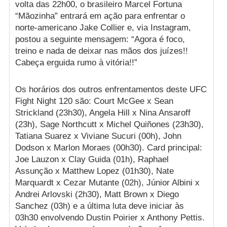
volta das 22h00, o brasileiro Marcel Fortuna
“Mãozinha” entrará em ação para enfrentar o
norte-americano Jake Collier e, via Instagram,
postou a seguinte mensagem: “Agora é foco,
treino e nada de deixar nas mãos dos juízes!!
Cabeça erguida rumo à vitória!!”
Os horários dos outros enfrentamentos deste UFC
Fight Night 120 são: Court McGee x Sean
Strickland (23h30), Angela Hill x Nina Ansaroff
(23h), Sage Northcutt x Michel Quiñones (23h30),
Tatiana Suarez x Viviane Sucuri (00h), John
Dodson x Marlon Moraes (00h30). Card principal:
Joe Lauzon x Clay Guida (01h), Raphael
Assunção x Matthew Lopez (01h30), Nate
Marquardt x Cezar Mutante (02h), Júnior Albini x
Andrei Arlovski (2h30), Matt Brown x Diego
Sanchez (03h) e a última luta deve iniciar às
03h30 envolvendo Dustin Poirier x Anthony Pettis.