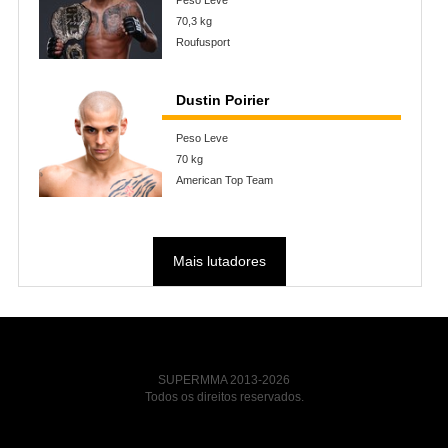
Peso Leve
70,3 kg
Roufusport
Dustin Poirier
Peso Leve
70 kg
American Top Team
Mais lutadores
SUPERMMA 2013-2026
Todos os direitos reservados.