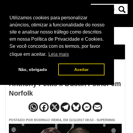
Utilizamos cookies para personalizar
HOME
CATEGORIAS
NOTÍCIAS
MAIS
anúncios, otimizar a funcionalidade do nosso
site e analisar nosso tráfego como descritos
em nossa Política de Privacidade e Cookies.
Se você concorda com os termos, por favor
HOME
/
NOTÍCIAS
clique em aceitar.
Leia mais
Não, obrigado
Aceitar
Horários das lutas do UFC -
Anthony Pettis x Dustin Poirier em
Norfolk
POSTADO POR
RODRIGO VIEIRA
, EM 11/11/2017 08:53 - SUPERMMA