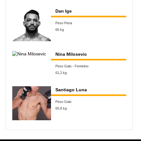
Dan Ige
Peso Pena
65 kg
Nina Milosevic
Peso Galo - Feminino
61,2 kg
Santiago Luna
Peso Galo
65,8 kg