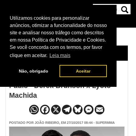
Utilizamos cookies para personalizar
HOME
CATEGORIAS
NOTÍCIAS
MAIS
anúncios, otimizar a funcionalidade do nosso
site e analisar nosso tráfego como descritos
em nossa Política de Privacidade e Cookies.
Se você concorda com os termos, por favor
HOME
/
NOTÍCIAS
clique em aceitar.
Leia mais
Não, obrigado
Aceitar
Vídeo da pesagem do UFC São
Paulo - Derek Brunson x Lyoto
Machida
POSTADO POR
JOÃO RIBEIRO
, EM 27/10/2017 08:44 - SUPERMMA