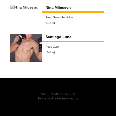
Nina Milosevic
Peso Galo - Feminino
61,2 kg
Santiago Luna
Peso Galo
65,8 kg
SUPERMMA 2013-2026
Todos os direitos reservados.