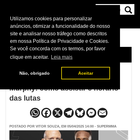
Utilizamos cookies para personalizar
HOME
CATEGORIAS
NOTÍCIAS
MAIS
anúncios, otimizar a funcionalidade do nosso
site e analisar nosso tráfego como descritos
em nossa Política de Privacidade e Cookies.
Se você concorda com os termos, por favor
HOME
/
NOTÍCIAS
clique em aceitar.
Leia mais
Não, obrigado
Aceitar
UFC Vegas 105 - Emmett x
Murphy: como assistir e horário
das lutas
POSTADO POR
VITOR SOUZA
, EM 05/04/2025 14:00 - SUPERMMA