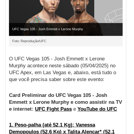
UFC Vegas 105 - Josh Emmett x Lerone Murphy
Foto: Reprodução/UFC
O UFC Vegas 105 - Josh Emmett x Lerone
Murphy acontece neste sábado (05/04/2025) no
UFC Apex, em Las Vegas e, abaixo, está tudo o
que você precisa saber sobre este evento:
Card Preliminar do UFC Vegas 105 - Josh
Emmett x Lerone Murphy e como assistir na TV
e internet:
UFC Fight Pass
e
YouTube do UFC
1. Peso-palha (até 52,1 Kg): Vanessa
Demopoulos (52,6 Kg) x Talita Alencar* (52,1