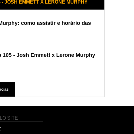
5 - JOSH EMMETT X LERONE MURPHY
urphy: como assistir e horário das
 105 - Josh Emmett x Lerone Murphy
ícias
LO SITE
C