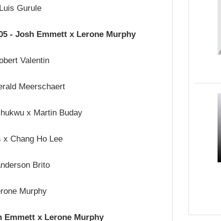
Luis Gurule
105 - Josh Emmett x Lerone Murphy
obert Valentin
erald Meerschaert
chukwu x Martin Buday
us x Chang Ho Lee
anderson Brito
erone Murphy
sh Emmett x Lerone Murphy