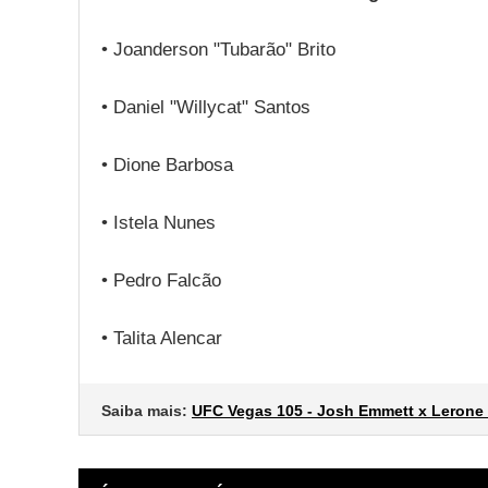
• Joanderson "Tubarão" Brito
• Daniel "Willycat" Santos
• Dione Barbosa
• Istela Nunes
• Pedro Falcão
• Talita Alencar
Saiba mais:
UFC Vegas 105 - Josh Emmett x Lerone