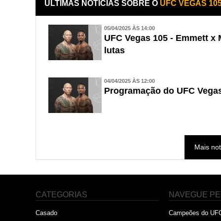
ÚLTIMAS NOTÍCIAS SOBRE O
UFC VEGAS 10
05/04/2025 ÀS 14:00
UFC Vegas 105 - Emmett x M
lutas
04/04/2025 ÀS 12:00
Programação do UFC Vegas
Mais not
CATEGORIAS
NAVEGUE PE
Casado
Campeões do UF