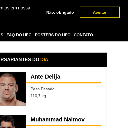
critos em nossa
Não, obrigado
Aceitar
AS
FAQ DO UFC
POSTERS DO UFC
CONTATO
ERSARIANTES DO
DIA
Ante Delija
Peso Pesado
110,7 kg
Muhammad Naimov