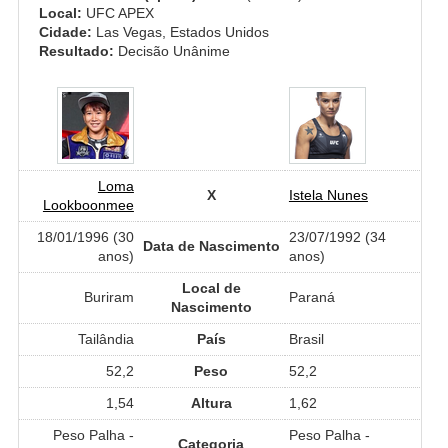
Local:
UFC APEX
Cidade:
Las Vegas, Estados Unidos
Resultado:
Decisão Unânime
Loma
X
Istela Nunes
Lookboonmee
18/01/1996 (30
23/07/1992 (34
Data de Nascimento
anos)
anos)
Local de
Buriram
Paraná
Nascimento
Tailândia
País
Brasil
52,2
Peso
52,2
1,54
Altura
1,62
Peso Palha -
Peso Palha -
Categoria