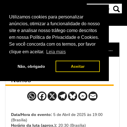
Utilizamos cookies para personalizar
HOME
CATEGORIAS
NOTÍCIAS
MAIS
anúncios, otimizar a funcionalidade do nosso
site e analisar nosso tráfego como descritos
em nossa Política de Privacidade e Cookies.
Se você concorda com os termos, por favor
HOME
/
EVENTO
/
UFC VEGAS 105 - JOSH EMMETT X LERONE MURPHY
clique em aceitar.
Leia mais
Não, obrigado
Aceitar
Loma Lookboonmee x Istela
Nunes
Data/Hora do evento:
5 de Abril de 2025 às 19:00
(Brasília)
Horário da luta (aprox.):
20:30 (Brasília)