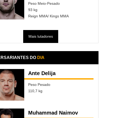
Peso Meio-Pesado
93 kg
Reign MMA/ Kings MMA
Mais lutadores
ERSARIANTES DO
DIA
Ante Delija
Peso Pesado
110,7 kg
Muhammad Naimov