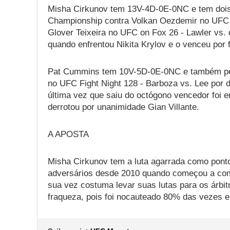
Misha Cirkunov tem 13V-4D-0E-0NC e tem dois 
Championship contra Volkan Oezdemir no UFC Fi
Glover Teixeira no UFC on Fox 26 - Lawler vs.
quando enfrentou Nikita Krylov e o venceu por f
Pat Cummins tem 10V-5D-0E-0NC e também per
no UFC Fight Night 128 - Barboza vs. Lee por d
última vez que saiu do octógono vencedor foi 
derrotou por unanimidade Gian Villante.
A APOSTA
Misha Cirkunov tem a luta agarrada como ponto f
adversários desde 2010 quando começou a com
sua vez costuma levar suas lutas para os árbit
fraqueza, pois foi nocauteado 80% das vezes 