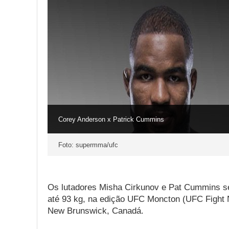
Corey Anderson x Patrick Cummins
Foto: supermma/ufc
Os lutadores Misha Cirkunov e Pat Cummins se
até 93 kg, na edição UFC Moncton (UFC Fight 
New Brunswick, Canadá.