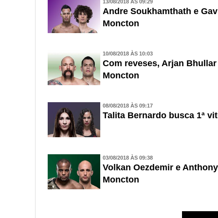
13/08/2018 ÀS 09:29
Andre Soukhamthath e Gavi
Moncton
10/08/2018 ÀS 10:03
Com reveses, Arjan Bhulla
Moncton
08/08/2018 ÀS 09:17
Talita Bernardo busca 1ª v
03/08/2018 ÀS 09:38
Volkan Oezdemir e Anthony
Moncton