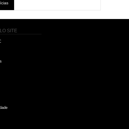
ícias
LO SITE
C
s
idade