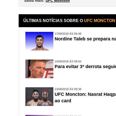
Saiba mais:
UFC Moncton
ÚLTIMAS NOTÍCIAS SOBRE O
UFC MONCTON
17/08/2018 ÀS 09:48
Nordine Taleb se prepara n
14/08/2018 ÀS 09:50
Para evitar 3ª derrota segu
13/08/2018 ÀS 09:38
UFC Moncton: Nasrat Haqpar
ao card