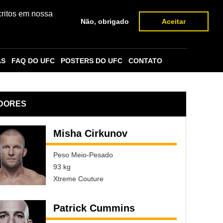
critos em nossa
Não, obrigado
Aceitar
AS
FAQ DO UFC
POSTERS DO UFC
CONTATO
DORES
Misha Cirkunov
Peso Meio-Pesado
93 kg
Xtreme Couture
Patrick Cummins