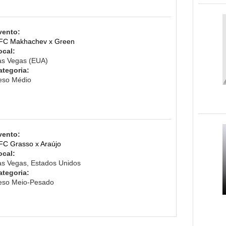
vento:
FC Makhachev x Green
ocal:
as Vegas (EUA)
ategoria:
eso Médio
vento:
FC Grasso x Araújo
ocal:
as Vegas, Estados Unidos
ategoria:
eso Meio-Pesado