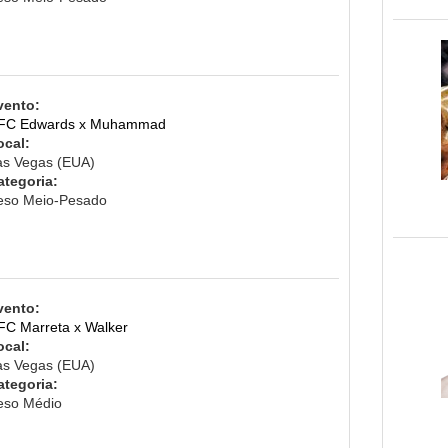
vento:
FC Edwards x Muhammad
ocal:
as Vegas (EUA)
ategoria:
eso Meio-Pesado
vento:
FC Marreta x Walker
ocal:
as Vegas (EUA)
ategoria:
eso Médio