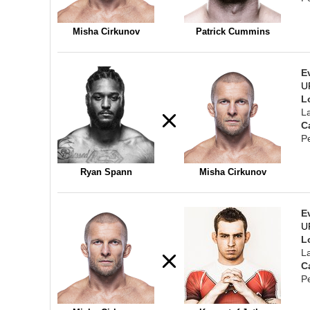
Misha Cirkunov
Patrick Cummins
E
U
L
L
C
P
Ryan Spann
Misha Cirkunov
E
U
L
L
C
P