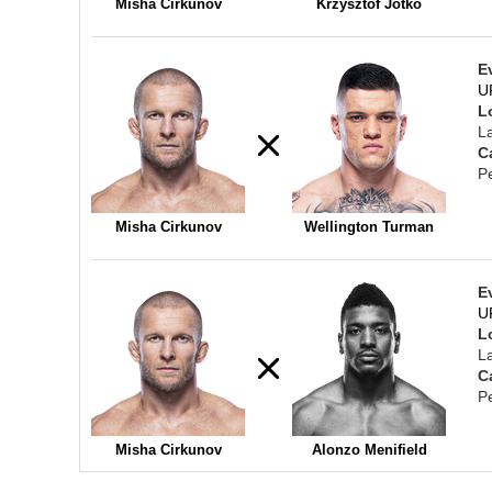
Misha Cirkunov
Krzysztof Jotko
E
U
L
L
C
P
Misha Cirkunov
Wellington Turman
E
U
L
L
C
P
Misha Cirkunov
Alonzo Menifield