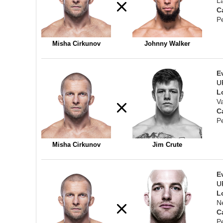
L
C
P
Misha Cirkunov
Johnny Walker
E
U
L
V
C
P
Misha Cirkunov
Jim Crute
E
U
L
N
C
P