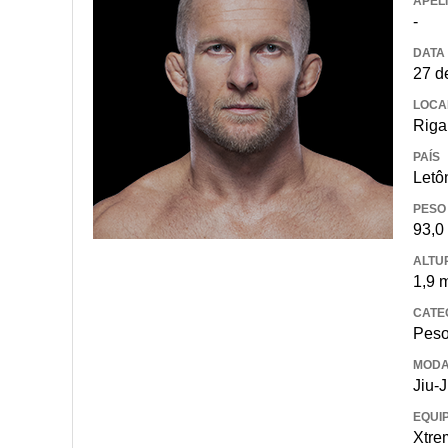
APEL
-
DATA
27 d
LOCA
Riga
PAÍS
Letô
PESO
93,0
ALTU
1,9 
CATE
Peso
MODA
Jiu-J
EQUI
Xtre