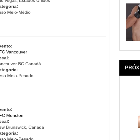
as Vegas, Estados Unidos
ategoria:
eso Meio-Médio
vento:
FC Vancouver
ocal:
ancouver BC Canadá
PRÓX
ategoria:
eso Meio-Pesado
vento:
FC Moncton
ocal:
ew Brunswick, Canadá
ategoria:
eso Meio-Pesado