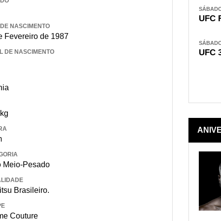
IDO
SÁBADO,
UFC 
 DE NASCIMENTO
e Fevereiro de 1987
SÁBADO,
UFC 
L DE NASCIMENTO
nia
 kg
RA
ANIV
m
GORIA
 Meio-Pesado
LIDADE
itsu Brasileiro.
PE
me Couture