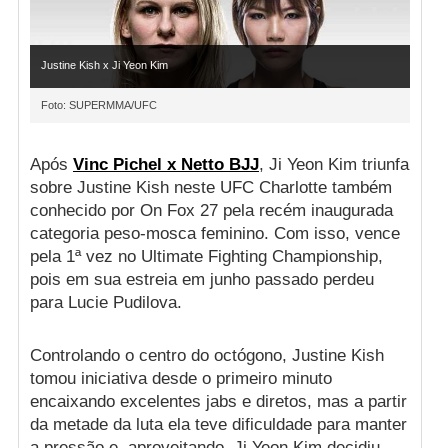
Justine Kish x Ji Yeon Kim
Foto: SUPERMMA/UFC
Após
Vinc Pichel x Netto BJJ
, Ji Yeon Kim triunfa
sobre Justine Kish neste UFC Charlotte também
conhecido por On Fox 27 pela recém inaugurada
categoria peso-mosca feminino. Com isso, vence
pela 1ª vez no Ultimate Fighting Championship,
pois em sua estreia em junho passado perdeu
para Lucie Pudilova.
Controlando o centro do octógono, Justine Kish
tomou iniciativa desde o primeiro minuto
encaixando excelentes jabs e diretos, mas a partir
da metade da luta ela teve dificuldade para manter
a pressão e, aproveitando, Ji Yeon Kim decidiu