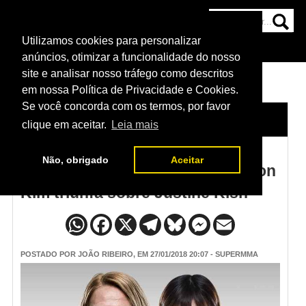
Utilizamos cookies para personalizar
HOME
CATEGORIAS
NOTÍCIAS
MAIS
anúncios, otimizar a funcionalidade do nosso
site e analisar nosso tráfego como descritos
em nossa Política de Privacidade e Cookies.
Se você concorda com os termos, por favor
HOME
/
NOTÍCIAS
clique em aceitar.
Leia mais
Não, obrigado
Aceitar
Resultado UFC Charlotte - Ji Yeon
Kim triunfa sobre Justine Kish
POSTADO POR
JOÃO RIBEIRO
, EM 27/01/2018 20:07 - SUPERMMA