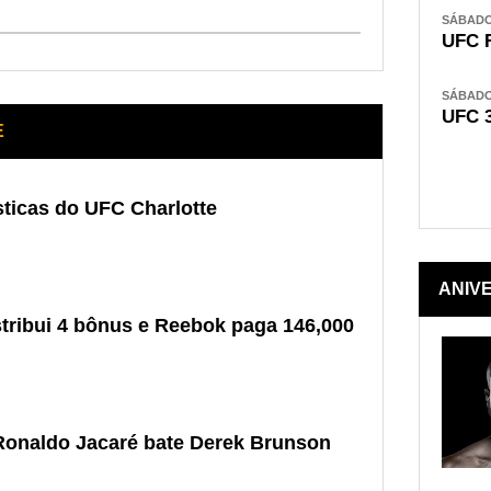
SÁBADO,
UFC 
SÁBADO,
UFC 
E
sticas do UFC Charlotte
ANIV
stribui 4 bônus e Reebok paga 146,000
 Ronaldo Jacaré bate Derek Brunson