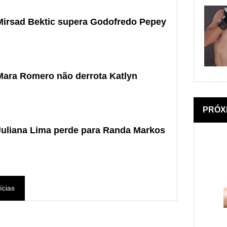
Mirsad Bektic supera Godofredo Pepey
Mara Romero não derrota Katlyn
PRÓX
Juliana Lima perde para Randa Markos
ícias