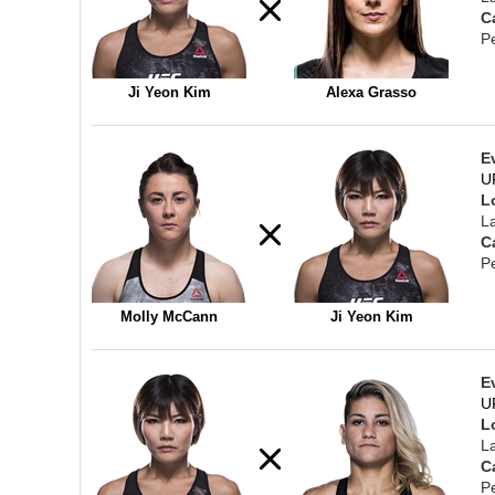
C
P
Ji Yeon Kim
Alexa Grasso
E
U
L
L
C
P
Molly McCann
Ji Yeon Kim
E
U
L
L
C
P