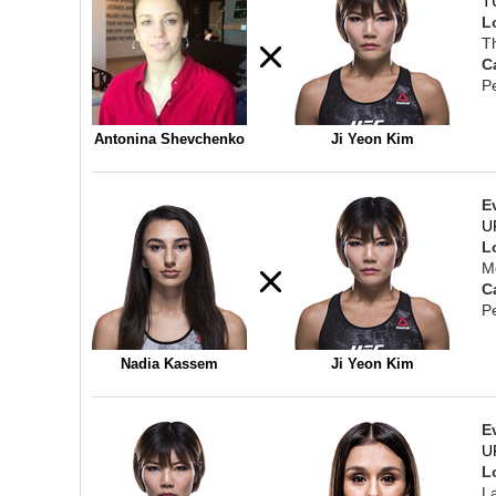
T
L
T
C
P
Antonina Shevchenko
Ji Yeon Kim
E
U
L
Me
C
P
Nadia Kassem
Ji Yeon Kim
E
U
L
L