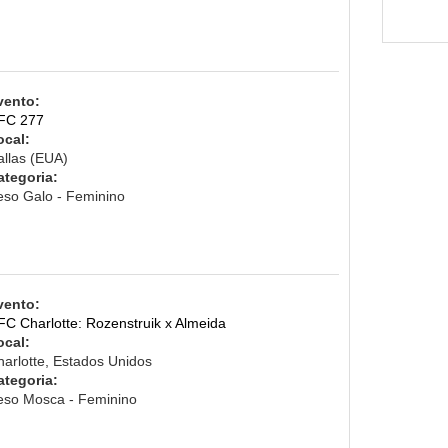
vento:
FC 277
ocal:
allas (EUA)
ategoria:
eso Galo - Feminino
vento:
FC Charlotte: Rozenstruik x Almeida
ocal:
harlotte, Estados Unidos
ategoria:
eso Mosca - Feminino