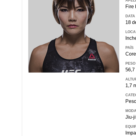
APEL
Fire 
DATA
18 d
LOCA
Inch
PAÍS
Core
PESO
56,7
ALTU
1,7 
CATE
Peso
MODA
Jiu-j
EQUI
Impa