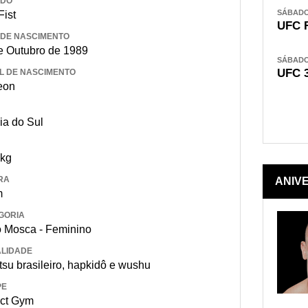
IDO
SÁBADO,
Fist
UFC 
 DE NASCIMENTO
e Outubro de 1989
SÁBADO,
UFC 
L DE NASCIMENTO
eon
ia do Sul
 kg
RA
ANIV
m
GORIA
 Mosca - Feminino
LIDADE
itsu brasileiro, hapkidô e wushu
PE
ct Gym