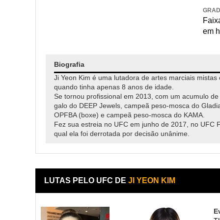
GRA
Faixa
em h
Biografia
Ji Yeon Kim é uma lutadora de artes marciais mistas 
quando tinha apenas 8 anos de idade.
Se tornou profissional em 2013, com um acumulo de
galo do DEEP Jewels, campeã peso-mosca do Gladia
OPFBA (boxe) e campeã peso-mosca do KAMA.
Fez sua estreia no UFC em junho de 2017, no UFC Fig
qual ela foi derrotada por decisão unânime.
LUTAS PELO UFC DE
JI YEON KIM
E