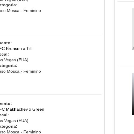
ategoria:
eso Mosca - Feminino
vento:
FC Brunson x Till
ocal:
as Vegas (EUA)
ategoria:
eso Mosca - Feminino
vento:
FC Makhachev x Green
ocal:
as Vegas (EUA)
ategoria:
eso Mosca - Feminino