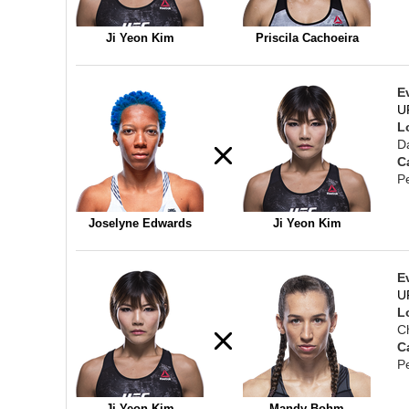
Ji Yeon Kim
Priscila Cachoeira
E
U
L
D
C
P
Joselyne Edwards
Ji Yeon Kim
E
U
L
C
C
P
Ji Yeon Kim
Mandy Bohm