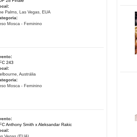
UF 28 Finale
ocal:
he Palms, Las Vegas, EUA
ategoria:
eso Mosca - Feminino
vento:
FC 243
ocal:
lbourne, Austrália
ategoria:
eso Mosca - Feminino
vento:
FC Anthony Smith x Aleksandar Rakic
ocal:
as Vegas (EUA)