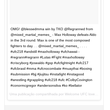
OMG! @blessedmma win by TKO @Regranned from
@mixed_martial_memes_ - Max Holloway defeats Aldo
in the 3rd round. Max is one of the most composed
fighters to day. . . @mixed_martial_memes_ . . . .
#ufc218 #andstill #maxholloway #ufchawaii -
#regrann#regrann #Lutas #Fight #maxholloway
#criscyborg #josealdo #gsp #ufcfightnight #ufc217
#ufcbrasil #mma #ufcnocombate #muaythai #boxing
#submission #bjj #jiujitsu #instafight #instagood
#wrestling #grappling #ufc218 #ufc #ColbyCovington
#conormcgregor #andersonsilva #ko #bellator
Uma publicação compartilhada por Welcome UFC lovers! (@loveforufc) em