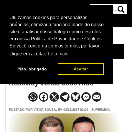
Utilizamos cookies para personalizar
HOME
CATEGORIAS
NOTÍCIAS
MAIS
anúncios, otimizar a funcionalidade do nosso
site e analisar nosso tráfego como descritos
em nossa Política de Privacidade e Cookies.
Se você concorda com os termos, por favor
HOME
/
NOTÍCIAS
clique em aceitar.
Leia mais
Não, obrigado
Aceitar
Resultado UFC 218 - Max
Holloway vence José Aldo
POSTADO POR
VITOR SOUZA
, EM 03/12/2017 02:37 - SUPERMMA