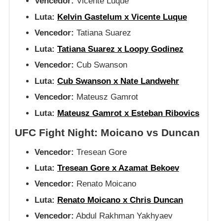
Vencedor:
Vicente Luque
Luta:
Kelvin Gastelum x Vicente Luque
Vencedor:
Tatiana Suarez
Luta:
Tatiana Suarez x Loopy Godinez
Vencedor:
Cub Swanson
Luta:
Cub Swanson x Nate Landwehr
Vencedor:
Mateusz Gamrot
Luta:
Mateusz Gamrot x Esteban Ribovics
UFC Fight Night: Moicano vs Duncan
Vencedor:
Tresean Gore
Luta:
Tresean Gore x Azamat Bekoev
Vencedor:
Renato Moicano
Luta:
Renato Moicano x Chris Duncan
Vencedor:
Abdul Rakhman Yakhyaev