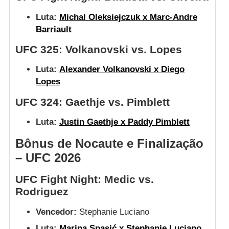
Luta:
Michal Oleksiejczuk x Marc-Andre
Barriault
UFC 325: Volkanovski vs. Lopes
Luta:
Alexander Volkanovski x Diego
Lopes
UFC 324: Gaethje vs. Pimblett
Luta:
Justin Gaethje x Paddy Pimblett
Bônus de Nocaute e Finalização
– UFC 2026
UFC Fight Night: Medic vs.
Rodriguez
Vencedor:
Stephanie Luciano
Luta:
Marina Spasić x Stephanie Luciano