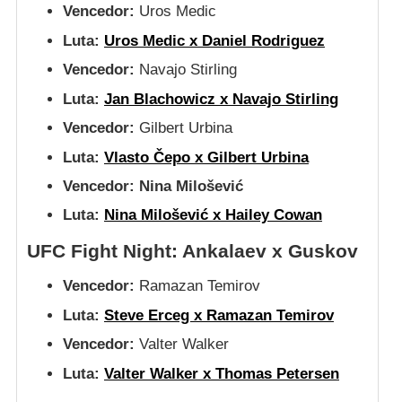
Vencedor:
Uros Medic
Luta:
Uros Medic x Daniel Rodriguez
Vencedor:
Navajo Stirling
Luta:
Jan Blachowicz x Navajo Stirling
Vencedor:
Gilbert Urbina
Luta:
Vlasto Čepo x Gilbert Urbina
Vencedor:
Nina Milošević
Luta:
Nina Milošević x Hailey Cowan
UFC Fight Night: Ankalaev x Guskov
Vencedor:
Ramazan Temirov
Luta:
Steve Erceg x Ramazan Temirov
Vencedor:
Valter Walker
Luta:
Valter Walker x Thomas Petersen