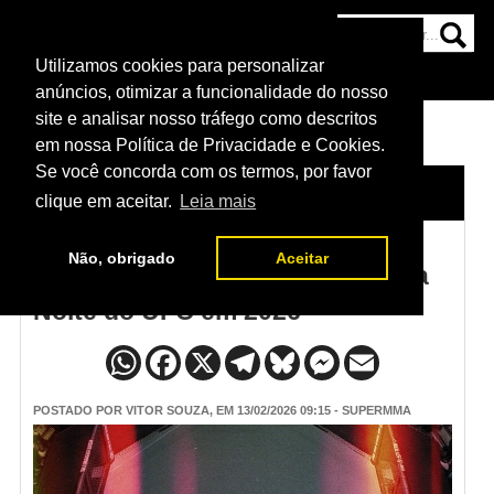
Utilizamos cookies para personalizar
HOME
CATEGORIAS
NOTÍCIAS
MAIS
anúncios, otimizar a funcionalidade do nosso
site e analisar nosso tráfego como descritos
em nossa Política de Privacidade e Cookies.
Se você concorda com os termos, por favor
HOME
/
NOTÍCIAS
clique em aceitar.
Leia mais
Não, obrigado
Aceitar
Bônus de Performance e Luta da
Noite do UFC em 2026
POSTADO POR
VITOR SOUZA
, EM 13/02/2026 09:15 - SUPERMMA