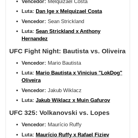
Vencedor:
Melquizael Costa
Luta:
Dan Ige x Melquizael Costa
Vencedor:
Sean Strickland
Luta:
Sean Strickland x Anthony
Hernandez
UFC Fight Night: Bautista vs. Oliveira
Vencedor:
Mario Bautista
Luta:
Mario Bautista x Vinicius "LokDog"
Oliveira
Vencedor:
Jakub Wiklacz
Luta:
Jakub Wiklacz x Muin Gafurov
UFC 325: Volkanovski vs. Lopes
Vencedor:
Maurício Ruffy
Luta:
Maurício Ruffy x Rafael Fiziev