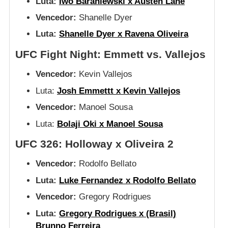
Luta:
Iwo Baraniewski x Austen Lane
Vencedor:
Shanelle Dyer
Luta:
Shanelle Dyer x Ravena Oliveira
UFC Fight Night: Emmett vs. Vallejos
Vencedor:
Kevin Vallejos
Luta:
Josh Emmettt x Kevin Vallejos
Vencedor:
Manoel Sousa
Luta:
Bolaji Oki x Manoel Sousa
UFC 326: Holloway x Oliveira 2
Vencedor:
Rodolfo Bellato
Luta:
Luke Fernandez x Rodolfo Bellato
Vencedor:
Gregory Rodrigues
Luta:
Gregory Rodrigues x (Brasil)
Brunno Ferreira