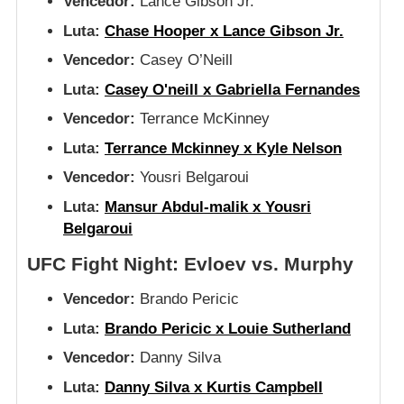
Vencedor:
Lance Gibson Jr.
Luta:
Chase Hooper x Lance Gibson Jr.
Vencedor:
Casey O’Neill
Luta:
Casey O'neill x Gabriella Fernandes
Vencedor:
Terrance McKinney
Luta:
Terrance Mckinney x Kyle Nelson
Vencedor:
Yousri Belgaroui
Luta:
Mansur Abdul-malik x Yousri
Belgaroui
UFC Fight Night: Evloev vs. Murphy
Vencedor:
Brando Pericic
Luta:
Brando Pericic x Louie Sutherland
Vencedor:
Danny Silva
Luta:
Danny Silva x Kurtis Campbell