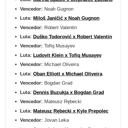
Vencedor:
Noah Gugnon
Luta:
Miloš Janičić x Noah Gugnon
Vencedor:
Robert Valentin
Luta:
Duško Todorović x Robert Valentin
Vencedor:
Tofiq Musayev
Luta:
Ludovit Klein x Tofiq Musayev
Vencedor:
Michael Oliveira
Luta:
Oban Elliott x Michael Oliveira
Vencedor:
Bogdan Grad
Luta:
Dennis Buzukja x Bogdan Grad
Vencedor:
Mateusz Rębecki
Luta:
Mateusz Rębecki x Kyle Prepolec
Vencedor:
Jovan Leka