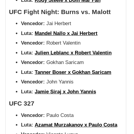
Luta:
Kody Steele x Dom Mar Fan
UFC Fight Night: Burns vs. Malott
Vencedor:
Jai Herbert
Luta:
Mandel Nallo x Jai Herbert
Vencedor:
Robert Valentin
Luta:
Julien Leblanc x Robert Valentin
Vencedor:
Gokhan Saricam
Luta:
Tanner Boser x Gokhan Saricam
Vencedor:
John Yannis
Luta:
Jamie Siraj x John Yannis
UFC 327
Vencedor:
Paulo Costa
Luta:
Azamat Murzakanov x Paulo Costa