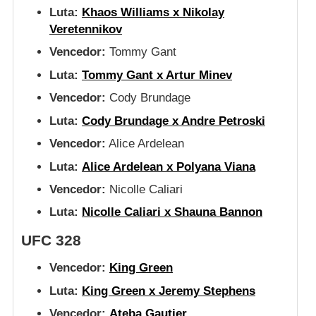
Luta:
Khaos Williams x Nikolay
Veretennikov
Vencedor:
Tommy Gant
Luta:
Tommy Gant x Artur Minev
Vencedor:
Cody Brundage
Luta:
Cody Brundage x Andre Petroski
Vencedor:
Alice Ardelean
Luta:
Alice Ardelean x Polyana Viana
Vencedor:
Nicolle Caliari
Luta:
Nicolle Caliari x Shauna Bannon
UFC 328
Vencedor:
King Green
Luta:
King Green x Jeremy Stephens
Vencedor:
Ateba Gautier