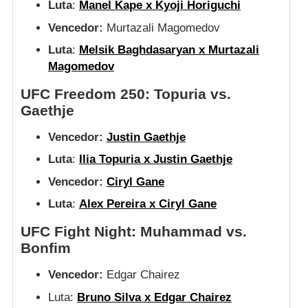
Luta
:
Manel Kape x Kyoji Horiguchi
Vencedor:
Murtazali Magomedov
Luta
:
Melsik Baghdasaryan x Murtazali
Magomedov
UFC Freedom 250: Topuria vs.
Gaethje
Vencedor:
Justin Gaethje
Luta
:
Ilia Topuria x Justin Gaethje
Vencedor:
Ciryl Gane
Luta
:
Alex Pereira x Ciryl Gane
UFC Fight Night: Muhammad vs.
Bonfim
Vencedor:
Edgar Chairez
Luta:
Bruno Silva x Edgar Chairez