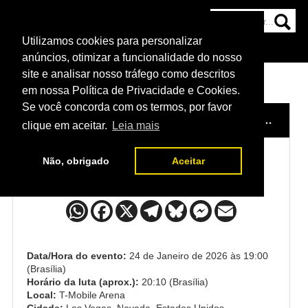
Utilizamos cookies para personalizar
HOME
CATEGORIAS
NOTÍCIAS
MAIS
anúncios, otimizar a funcionalidade do nosso
site e analisar nosso tráfego como descritos
em nossa Política de Privacidade e Cookies.
Se você concorda com os termos, por favor
HOME
/
EVENTO
/
UFC 324: GAETHJE VS. PIMBLETT
clique em aceitar.
Leia mais
Não, obrigado
Aceitar
Josh Hokit x Denzel Freeman
Data/Hora do evento:
24 de Janeiro de 2026 às 19:00
(Brasília)
Horário da luta (aprox.):
20:10 (Brasília)
Local:
T-Mobile Arena
Cidade:
Las Vegas, Nevada, Estados Unidos