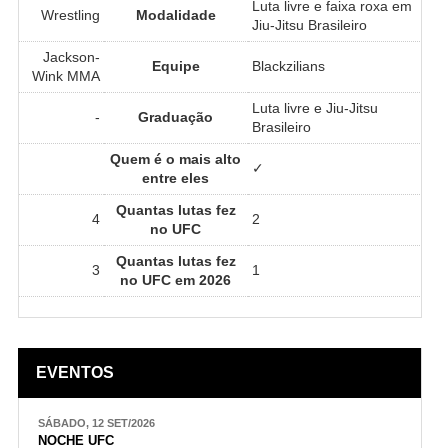
Luta livre e faixa roxa em
Wrestling
Modalidade
Jiu-Jitsu Brasileiro
Jackson-
Equipe
Blackzilians
Wink MMA
Luta livre e Jiu-Jitsu
-
Graduação
Brasileiro
Quem é o mais alto
✓
entre eles
Quantas lutas fez
4
2
no UFC
Quantas lutas fez
3
1
no UFC em 2026
EVENTOS
SÁBADO, 12 SET/2026
NOCHE UFC