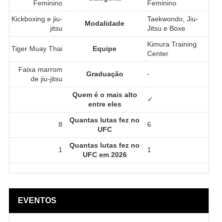
Feminino
Feminino
Kickboxing e jiu-
Taekwondo, Jiu-
Modalidade
jitsu
Jitsu e Boxe
Kimura Training
Tiger Muay Thai
Equipe
Center
Faixa marrom
Graduação
-
de jiu-jitsu
Quem é o mais alto
✓
entre eles
Quantas lutas fez no
8
6
UFC
Quantas lutas fez no
1
1
UFC em 2026
EVENTOS