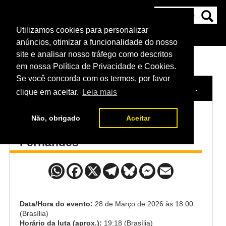
Utilizamos cookies para personalizar
HOME
CATEGORIAS
NOTÍCIAS
MAIS
anúncios, otimizar a funcionalidade do nosso
site e analisar nosso tráfego como descritos
em nossa Política de Privacidade e Cookies.
Se você concorda com os termos, por favor
HOME
/
EVENTO
/
UFC FIGHT NIGHT: ADESANYA VS. PYFER
clique em aceitar.
Leia mais
Não, obrigado
Aceitar
Casey ONeill x Gabriella
Fernandes
Data/Hora do evento:
28 de Março de 2026 às 18:00
(Brasília)
Horário da luta (aprox.):
19:18 (Brasília)