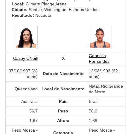
Local:
Climate Pledge Arena
Cidade:
Seattle, Washington, Estados Unidos
Resultado:
Nocaute
Gabriella
Casey ONeill
X
Fernandes
07/10/1997 (28
13/08/1993 (32
Data de Nascimento
anos)
anos)
Natal, Rio Grande
Queensland
Local de Nascimento
do Norte
Austrália
País
Brasil
56,7
Peso
56,0
1,67
Altura
1,68
Peso Mosca -
Peso Mosca -
Categoria