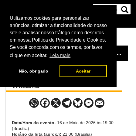
Utilizamos cookies para personalizar
HOME
CATEGORIAS
NOTÍCIAS
MAIS
anúncios, otimizar a funcionalidade do nosso
site e analisar nosso tráfego como descritos
em nossa Política de Privacidade e Cookies.
Se você concorda com os termos, por favor
HOME
/
EVENTO
/
UFC FIGHT NIGHT: ALLEN VS. COSTA
clique em aceitar.
Leia mais
Não, obrigado
Aceitar
Nikolay Veretennikov x Khaos
Williams
Data/Hora do evento:
16 de Maio de 2026 às 19:00
(Brasília)
Horário da luta (aprox.):
21:00 (Brasília)