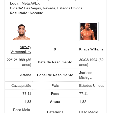
Local:
Meta APEX
Cidade:
Las Vegas, Nevada, Estados Unidos
Resultado:
Nocaute
Nikolay
X
Khaos Williams
Veretennikov
22/12/1989 (36
30/03/1994 (32
Data de Nascimento
anos)
anos)
Jackson,
Astana
Local de Nascimento
Michigan
Cazaquistão
País
Estados Unidos
77,11
Peso
77,11
1,83
Altura
1,82
Peso Meio-
Categoria
Peso Médio