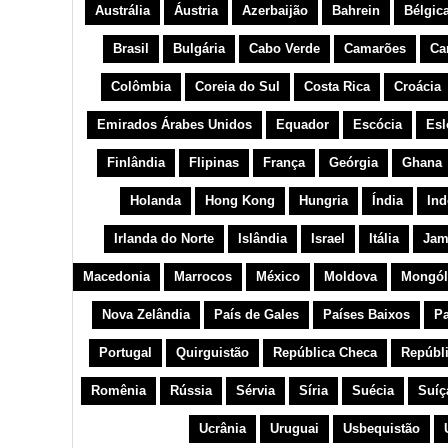
Austrália
Áustria
Azerbaijão
Bahrein
Bélgic
Brasil
Bulgária
Cabo Verde
Camarões
Ca
Colômbia
Coreia do Sul
Costa Rica
Croácia
Emirados Árabes Unidos
Equador
Escócia
Esl
Finlândia
Flipinas
França
Geórgia
Ghana
Holanda
Hong Kong
Hungria
Índia
Ind
Irlanda do Norte
Islândia
Israel
Itália
Jam
Macedonia
Marrocos
México
Moldova
Mongól
Nova Zelândia
País de Gales
Países Baixos
Pa
Portugal
Quirguistão
República Checa
Repúbl
Romênia
Rússia
Sérvia
Síria
Suécia
Suíç
Ucrânia
Uruguai
Usbequistão