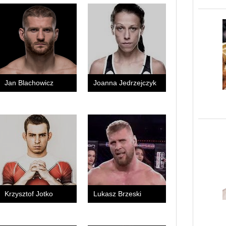
Jan Blachowicz
Joanna Jedrzejczyk
Krzysztof Jotko
Lukasz Brzeski