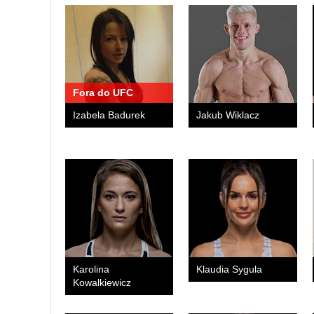
Fora do UFC
Izabela Badurek
Jakub Wiklacz
Karolina
Klaudia Sygula
Kowalkiewicz