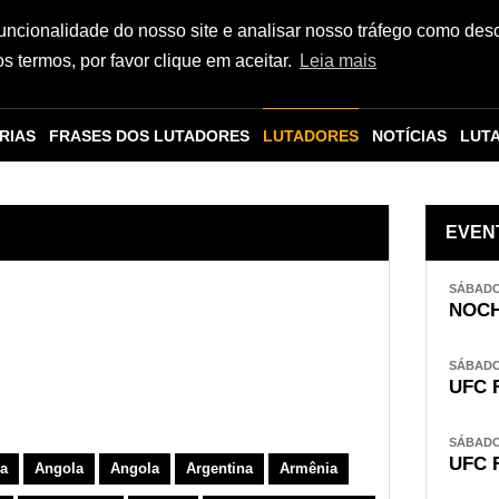
funcionalidade do nosso site e analisar nosso tráfego como des
 termos, por favor clique em aceitar.
Leia mais
RIAS
FRASES DOS LUTADORES
LUTADORES
NOTÍCIAS
LUT
EVEN
SÁBADO,
NOCH
SÁBADO,
UFC 
SÁBADO,
UFC 
a
Angola
Angola
Argentina
Armênia