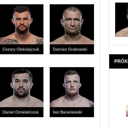
Cezary Oleksiejczuk
Damian Grabowski
PRÓX
Daniel Omielańczuk
Iwo Baraniewski