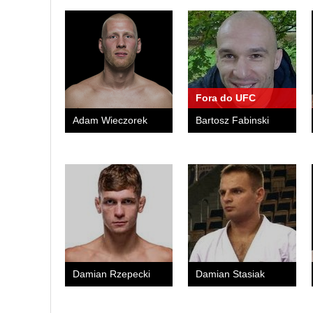
Fora do UFC
Adam Wieczorek
Bartosz Fabinski
Damian Rzepecki
Damian Stasiak