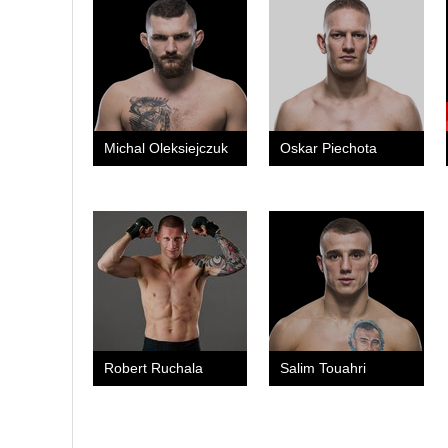
Michal Oleksiejczuk
Oskar Piechota
Robert Ruchala
Salim Touahri