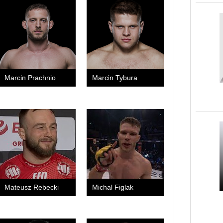
Marcin Prachnio
Marcin Tybura
Mateusz Rebecki
Michal Figlak