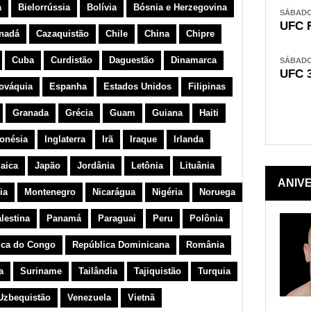
a
Bielorrússia
Bolívia
Bósnia e Herzegovina
SÁBADO,
UFC 
nadá
Cazaquistão
Chile
China
Chipre
Cuba
Curdistão
Daguestão
Dinamarca
SÁBADO,
UFC 
ováquia
Espanha
Estados Unidos
Filipinas
Granada
Grécia
Guam
Guiana
Haiti
onésia
Inglaterra
Irã
Iraque
Irlanda
aica
Japão
Jordânia
Letônia
Lituânia
ANIV
ia
Montenegro
Nicarágua
Nigéria
Noruega
lestina
Panamá
Paraguai
Peru
Polônia
ica do Congo
República Dominicana
România
a
Suriname
Tailândia
Tajiquistão
Turquia
Uzbequistão
Venezuela
Vietnã