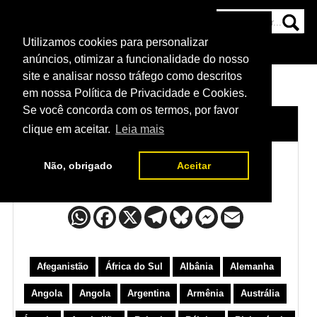
Utilizamos cookies para personalizar
HOME
CATEGORIAS
NOTÍCIAS
MAIS
anúncios, otimizar a funcionalidade do nosso
site e analisar nosso tráfego como descritos
em nossa Política de Privacidade e Cookies.
Se você concorda com os termos, por favor
HOME
/
LUTADORES
/
FINLÂNDIA
clique em aceitar.
Leia mais
Não, obrigado
Aceitar
Finlândia
Afeganistão
África do Sul
Albânia
Alemanha
Angola
Angola
Argentina
Armênia
Austrália