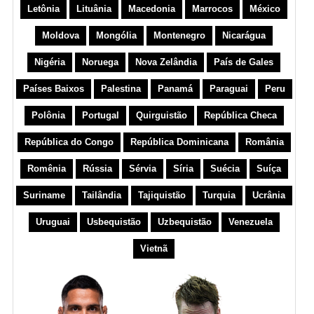
Letônia
Lituânia
Macedonia
Marrocos
México
Moldova
Mongólia
Montenegro
Nicarágua
Nigéria
Noruega
Nova Zelândia
País de Gales
Países Baixos
Palestina
Panamá
Paraguai
Peru
Polônia
Portugal
Quirguistão
República Checa
República do Congo
República Dominicana
România
Romênia
Rússia
Sérvia
Síria
Suécia
Suíça
Suriname
Tailândia
Tajiquistão
Turquia
Ucrânia
Uruguai
Usbequistão
Uzbequistão
Venezuela
Vietnã