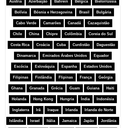
Áustria
Azerbaijão
Bahrein
Bélgica
Bielorrússia
Bolívia
Bósnia e Herzegovina
Brasil
Bulgária
Cabo Verde
Camarões
Canadá
Cazaquistão
Chile
China
Chipre
Colômbia
Coreia do Sul
Costa Rica
Croácia
Cuba
Curdistão
Daguestão
Dinamarca
Emirados Árabes Unidos
Equador
Escócia
Eslováquia
Espanha
Estados Unidos
Filipinas
Finlândia
Flipinas
França
Geórgia
Ghana
Granada
Grécia
Guam
Guiana
Haiti
Holanda
Hong Kong
Hungria
Índia
Indonésia
Inglaterra
Irã
Iraque
Irlanda
Irlanda do Norte
Islândia
Israel
Itália
Jamaica
Japão
Jordânia