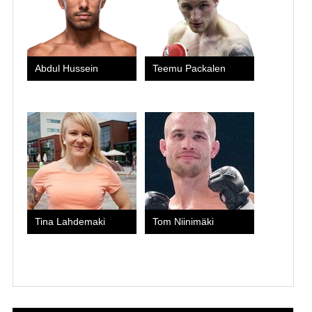
Abdul Hussein
Teemu Packalen
Fora do UFC
Fora do U
Tina Lahdemaki
Tom Niinimäki