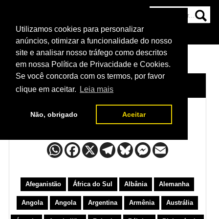
Utilizamos cookies para personalizar
HOME
CATEGORIAS
NOTÍCIAS
MAIS
anúncios, otimizar a funcionalidade do nosso
site e analisar nosso tráfego como descritos
em nossa Política de Privacidade e Cookies.
Se você concorda com os termos, por favor
HOME
/
LUTADORES
/
PAÍSES BAIXOS
clique em aceitar.
Leia mais
Não, obrigado
Aceitar
Países Baixos
Afeganistão
África do Sul
Albânia
Alemanha
Angola
Angola
Argentina
Armênia
Austrália