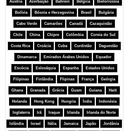
Áustria
Azerbaijão
Bahrein
Bélgica
Bielorrússia
Bolívia
Bósnia e Herzegovina
Brasil
Bulgária
Cabo Verde
Camarões
Canadá
Cazaquistão
Chile
China
Chipre
Colômbia
Coreia do Sul
Costa Rica
Croácia
Cuba
Curdistão
Daguestão
Dinamarca
Emirados Árabes Unidos
Equador
Escócia
Eslováquia
Espanha
Estados Unidos
Filipinas
Finlândia
Flipinas
França
Geórgia
Ghana
Granada
Grécia
Guam
Guiana
Haiti
Holanda
Hong Kong
Hungria
Índia
Indonésia
Inglaterra
Irã
Iraque
Irlanda
Irlanda do Norte
Islândia
Israel
Itália
Jamaica
Japão
Jordânia