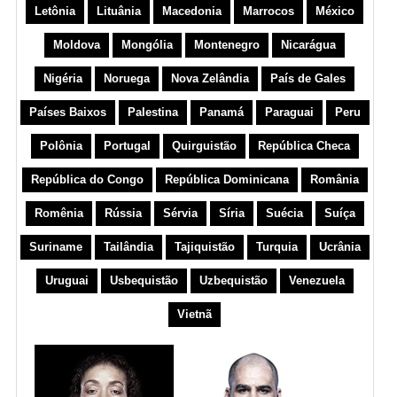
Letônia
Lituânia
Macedonia
Marrocos
México
Moldova
Mongólia
Montenegro
Nicarágua
Nigéria
Noruega
Nova Zelândia
País de Gales
Países Baixos
Palestina
Panamá
Paraguai
Peru
Polônia
Portugal
Quirguistão
República Checa
República do Congo
República Dominicana
România
Romênia
Rússia
Sérvia
Síria
Suécia
Suíça
Suriname
Tailândia
Tajiquistão
Turquia
Ucrânia
Uruguai
Usbequistão
Uzbequistão
Venezuela
Vietnã