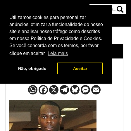
Utilizamos cookies para personalizar
HOME
CATEGORIAS
NOTÍCIAS
MAIS
anúncios, otimizar a funcionalidade do nosso
site e analisar nosso tráfego como descritos
em nossa Política de Privacidade e Cookies.
Se você concorda com os termos, por favor
HOME
/
LUTADORES
/
OVINCE ST. PREUX
clique em aceitar.
Leia mais
Não, obrigado
Aceitar
Ovince St. Preux