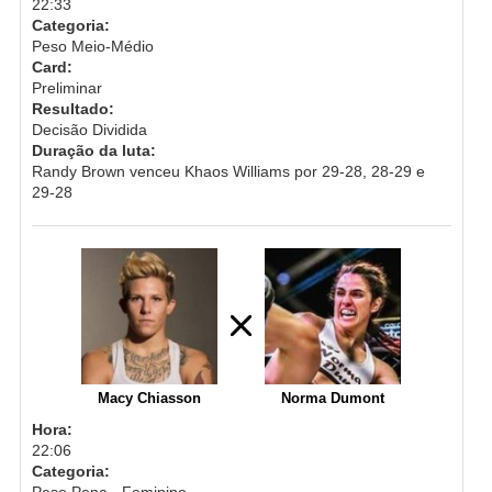
22:33
Categoria:
Peso Meio-Médio
Card:
Preliminar
Resultado:
Decisão Dividida
Duração da luta:
Randy Brown venceu Khaos Williams por 29-28, 28-29 e
29-28
Macy Chiasson
Norma Dumont
Hora:
22:06
Categoria:
Peso Pena - Feminino