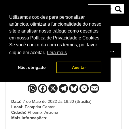
Utilizamos cookies para personalizar
HOME
CATEGORIAS
NOTÍCIAS
MAIS
anúncios, otimizar a funcionalidade do nosso
site e analisar nosso tráfego como descritos
em nossa Política de Privacidade e Cookies.
Se você concorda com os termos, por favor
HOME
/
EVENTO
/
UFC 274: OLIVEIRA VS GAETHJE
clique em aceitar.
Leia mais
Não, obrigado
Aceitar
UFC 274: Oliveira vs Gaethje
Data:
7 de Maio de 2022 às 18:30 (Brasília)
Local:
Footprint Center
Cidade:
Phoenix, Arizona
Mais Informações: