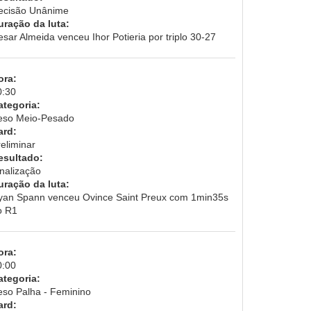
ecisão Unânime
uração da luta:
sar Almeida venceu Ihor Potieria por triplo 30-27
ora:
0:30
ategoria:
eso Meio-Pesado
ard:
eliminar
esultado:
inalização
uração da luta:
yan Spann venceu Ovince Saint Preux com 1min35s
o R1
ora:
0:00
ategoria:
eso Palha - Feminino
ard: