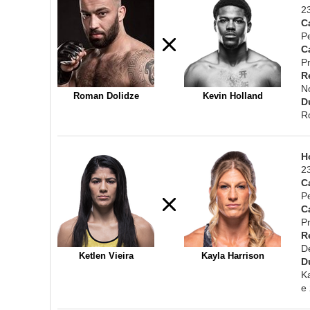
2
C
P
C
Pr
R
N
Roman Dolidze
Kevin Holland
D
R
H
2
C
P
C
Pr
R
D
Ketlen Vieira
Kayla Harrison
D
Ka
e