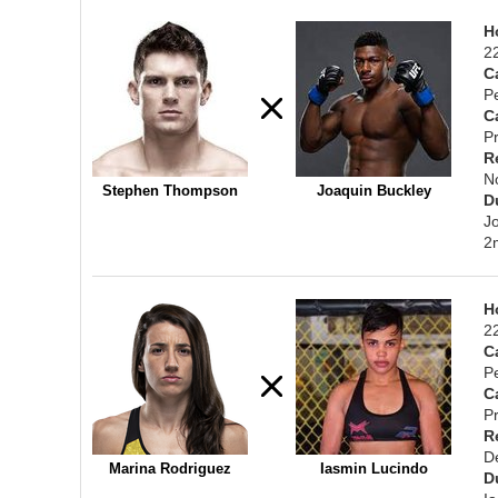
H
2
C
P
C
Pr
R
N
Stephen Thompson
Joaquin Buckley
D
J
2
H
2
C
P
C
Pr
R
D
Marina Rodriguez
Iasmin Lucindo
D