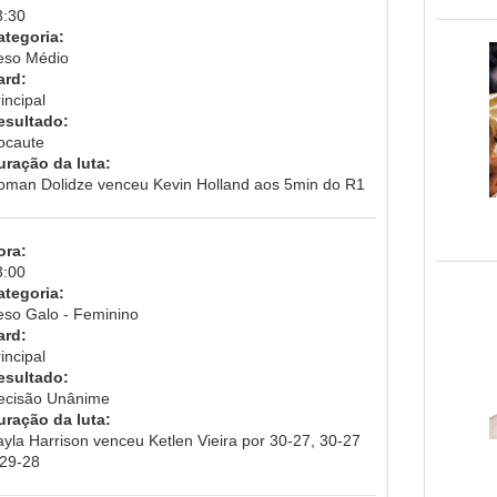
3:30
ategoria:
eso Médio
ard:
incipal
esultado:
ocaute
uração da luta:
oman Dolidze venceu Kevin Holland aos 5min do R1
ora:
3:00
ategoria:
eso Galo - Feminino
ard:
incipal
esultado:
ecisão Unânime
uração da luta:
yla Harrison venceu Ketlen Vieira por 30-27, 30-27
 29-28