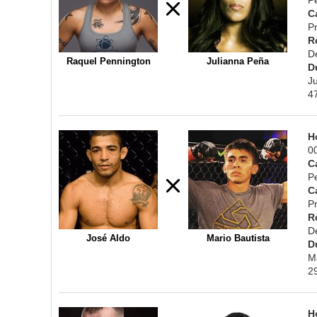
C
Pr
R
D
Raquel Pennington
Julianna Peña
D
J
4
H
0
C
P
C
Pr
R
D
José Aldo
Mario Bautista
D
M
2
H