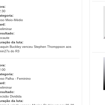
ora:
2:30
ategoria:
eso Meio-Médio
ard:
eliminar
esultado:
ocaute
uração da luta:
oaquin Buckley venceu Stephen Thomppson aos
min27s do R3
ora:
2:00
ategoria:
eso Palha - Feminino
ard:
eliminar
esultado:
ecisão Dividida
uração da luta: