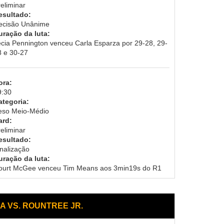
eliminar
esultado:
ecisão Unânime
uração da luta:
ecia Pennington venceu Carla Esparza por 29-28, 29-
8 e 30-27
ora:
9:30
ategoria:
eso Meio-Médio
ard:
eliminar
esultado:
inalização
uração da luta:
ourt McGee venceu Tim Means aos 3min19s do R1
RA VS. ROUNTREE JR.