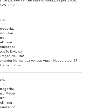
asmin Lucindo venceu Marina Rodriguez por 29-28,
9-28, 28-29
ora:
1:30
ategoria:
eso Leve
ard:
eliminar
esultado:
ecisão Dividida
uração da luta:
lexander Hernandez venceu Austin Hubbard por 27-
0, 29-28, 29-28
ora:
1:00
ategoria:
eso Médio
ard:
eliminar
esultado: