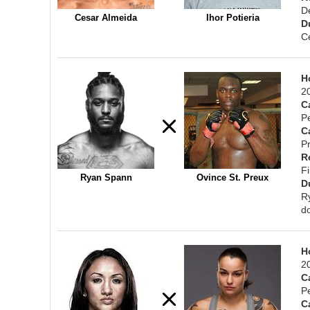
D
Cesar Almeida
Ihor Potieria
D
Ce
H
2
C
P
C
Pr
R
F
Ryan Spann
Ovince St. Preux
D
R
d
H
2
C
P
C