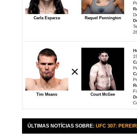
Pr
R
D
Carla Esparza
Raquel Pennington
D
T
2
H
1
C
P
C
Pr
R
F
Tim Means
Court McGee
D
C
ÚLTIMAS NOTÍCIAS SOBRE:
UFC 307: PEREI