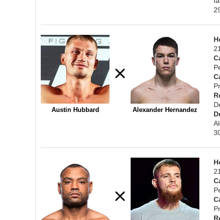
I
2
H
2
C
P
C
Pr
R
D
Austin Hubbard
Alexander Hernandez
D
A
3
H
2
C
P
C
Pr
R