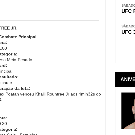
SÁBADO,
UFC 
SÁBADO,
TREE JR.
UFC 
 Combate Principal
ora:
1:00
ategoria:
eso Meio-Pesado
ard:
incipal
esultado:
ANIV
ocaute
uração da luta:
lex Poatan venceu Khalil Rountree Jr aos 4min32s do
4
ora:
0:30
ategoria:
eso Galo - Feminino