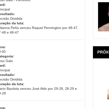
ard:
incipal
esultado:
ecisão Dividida
uração da luta:
ulianna Peña venceu Raquel Pennington por 48-47,
7-48 e 48-47
ora:
0:00
PRÓX
ategoria:
eso Galo
ard:
incipal
esultado:
ecisão Dividida
uração da luta:
ario Bautista venceu José Aldo por 29-28, 28-29 e
9-28
ora: