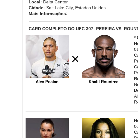
Local:
Delta Center
Cidade:
Salt Lake City, Estados Unidos
Mais Informações:
CARD COMPLETO DO UFC 307: PEREIRA VS. ROUN
*
H
0
C
P
C
Pr
R
Alex Poatan
Khalil Rountree
N
D
A
R
H
0
C
P