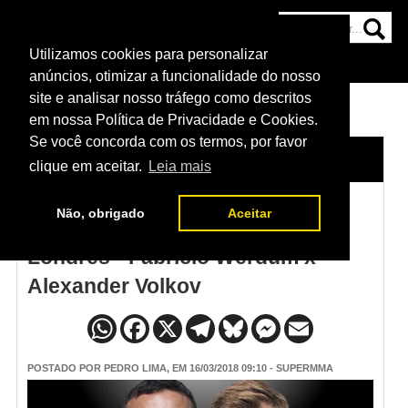
Utilizamos cookies para personalizar
HOME
CATEGORIAS
NOTÍCIAS
MAIS
anúncios, otimizar a funcionalidade do nosso
site e analisar nosso tráfego como descritos
em nossa Política de Privacidade e Cookies.
Se você concorda com os termos, por favor
HOME
/
NOTÍCIAS
clique em aceitar.
Leia mais
Não, obrigado
Aceitar
Vídeo da pesagem do UFC
Londres - Fabricio Werdum x
Alexander Volkov
POSTADO POR
PEDRO LIMA
, EM 16/03/2018 09:10 - SUPERMMA