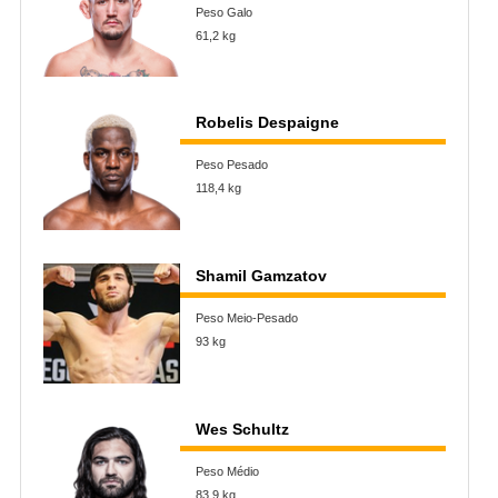
Peso Galo
61,2 kg
Robelis Despaigne
Peso Pesado
118,4 kg
Shamil Gamzatov
Peso Meio-Pesado
93 kg
Wes Schultz
Peso Médio
83,9 kg