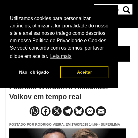
Utilizamos cookies para personalizar
HOME
CATEGORIAS
NOTÍCIAS
MAIS
anúncios, otimizar a funcionalidade do nosso
site e analisar nosso tráfego como descritos
em nossa Política de Privacidade e Cookies.
Se você concorda com os termos, por favor
HOME
/
NOTÍCIAS
clique em aceitar.
Leia mais
Não, obrigado
Aceitar
Resultados do UFC Londres:
Fabricio Werdum x Alexander
Volkov em tempo real
POSTADO POR
RODRIGO VIEIRA
, EM 17/03/2018 14:09 - SUPERMMA