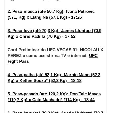
2. Peso-mosca (até 56,7 Kg): Ivana Petrovic
(571, Kg) x Liang Na (57,1 Kg) - 17:26
3. Peso-leve (até 70,3 Kg): James Llontop (70,9
Kg) x Chris Padilla (70 Kg) - 17:52
Card Preliminar do UFC VEGAS 91: NICOLAU X
PEREZ e como assistir na TV e internet
:
UFC
Fight Pass
4. Peso-palha (até 52,1 Kg): Marnic Mann (52,3
Kg) x Ketlen Souza* (52,3 Kg) - 18:18
5. Peso-pesado (até 120,2 Kg): Don'Tale Mayes
(119,7 Kg) x Caio Machado* (114 Kg) - 18:44