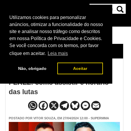
Utilizamos cookies para personalizar
HOME
CATEGORIAS
NOTÍCIAS
MAIS
anúncios, otimizar a funcionalidade do nosso
site e analisar nosso tráfego como descritos
em nossa Política de Privacidade e Cookies.
Se você concorda com os termos, por favor
HOME
/
NOTÍCIAS
clique em aceitar.
Leia mais
Não, obrigado
Aceitar
UFC VEGAS 91: NICOLAU X
PEREZ: como assistir e horário
das lutas
POSTADO POR
VITOR SOUZA
, EM 27/04/2024 12:00 - SUPERMMA