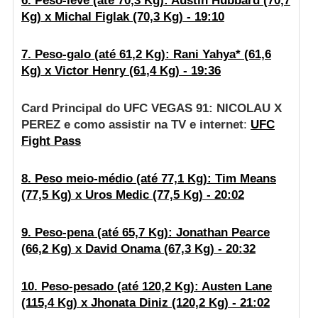
6. Peso-leve (até 70,3 Kg): Austin Hubbard (70,7
Kg) x Michal Figlak (70,3 Kg) - 19:10
7. Peso-galo (até 61,2 Kg): Rani Yahya* (61,6
Kg) x Victor Henry (61,4 Kg) - 19:36
Card Principal do UFC VEGAS 91: NICOLAU X
PEREZ e como assistir na TV e internet
:
UFC
Fight Pass
8. Peso meio-médio (até 77,1 Kg): Tim Means
(77,5 Kg) x Uros Medic (77,5 Kg) - 20:02
9. Peso-pena (até 65,7 Kg): Jonathan Pearce
(66,2 Kg) x David Onama (67,3 Kg) - 20:32
10. Peso-pesado (até 120,2 Kg): Austen Lane
(115,4 Kg) x Jhonata Diniz (120,2 Kg) - 21:02