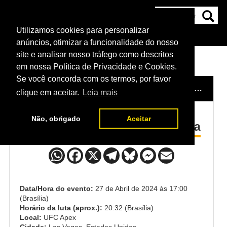
Utilizamos cookies para personalizar
HOME
CATEGORIAS
NOTÍCIAS
MAIS
anúncios, otimizar a funcionalidade do nosso
site e analisar nosso tráfego como descritos
em nossa Política de Privacidade e Cookies.
Se você concorda com os termos, por favor
HOME
/
EVENTO
/
UFC VEGAS 91: NICOLAU X PEREZ
clique em aceitar.
Leia mais
Não, obrigado
Aceitar
Jonathan Pearce x David Onama
Data/Hora do evento:
27 de Abril de 2024 às 17:00
(Brasília)
Horário da luta (aprox.):
20:32 (Brasília)
Local:
UFC Apex
Cidade:
Las Vegas, Estados Unidos