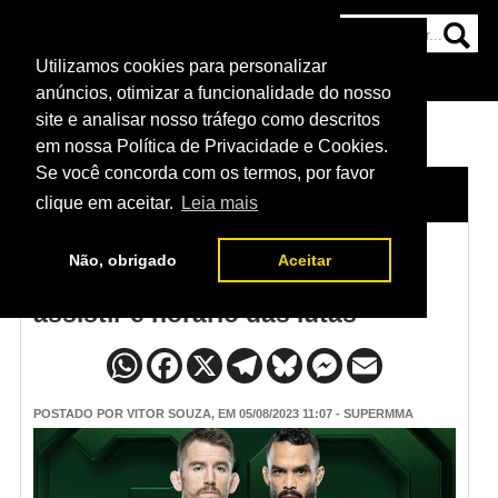
Utilizamos cookies para personalizar
HOME
CATEGORIAS
NOTÍCIAS
MAIS
anúncios, otimizar a funcionalidade do nosso
site e analisar nosso tráfego como descritos
em nossa Política de Privacidade e Cookies.
Se você concorda com os termos, por favor
HOME
/
NOTÍCIAS
clique em aceitar.
Leia mais
Não, obrigado
Aceitar
UFC Sandhagen x Font: como
assistir e horário das lutas
POSTADO POR
VITOR SOUZA
, EM 05/08/2023 11:07 - SUPERMMA