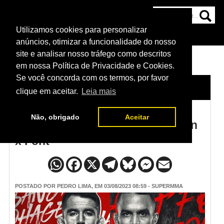
Utilizamos cookies para personalizar
HOME
CATEGORIAS
NOTÍCIAS
MAIS
anúncios, otimizar a funcionalidade do nosso
site e analisar nosso tráfego como descritos
em nossa Política de Privacidade e Cookies.
Se você concorda com os termos, por favor
HOME
/
NOTÍCIAS
clique em aceitar.
Leia mais
Não, obrigado
Aceitar
Programação do UFC Sandhagen
x Font
POSTADO POR
PEDRO LIMA
, EM 03/08/2023 08:59 - SUPERMMA