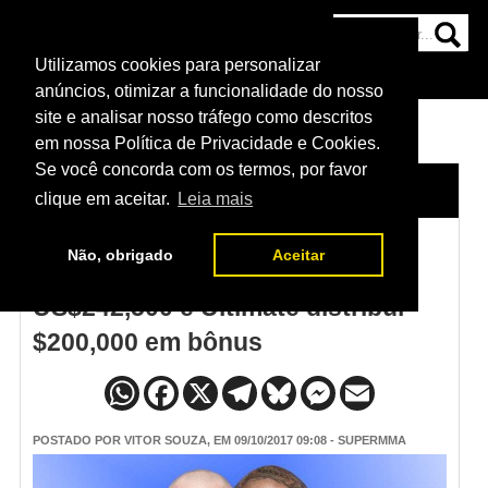
Utilizamos cookies para personalizar
HOME
CATEGORIAS
NOTÍCIAS
MAIS
anúncios, otimizar a funcionalidade do nosso
site e analisar nosso tráfego como descritos
em nossa Política de Privacidade e Cookies.
Se você concorda com os termos, por favor
HOME
/
NOTÍCIAS
clique em aceitar.
Leia mais
Não, obrigado
Aceitar
UFC 216: Reebok paga
US$242,500 e Ultimate distribui
$200,000 em bônus
POSTADO POR
VITOR SOUZA
, EM 09/10/2017 09:08 - SUPERMMA