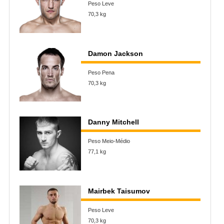
Peso Leve
70,3 kg
Damon Jackson
Peso Pena
70,3 kg
Danny Mitchell
Peso Meio-Médio
77,1 kg
Mairbek Taisumov
Peso Leve
70,3 kg