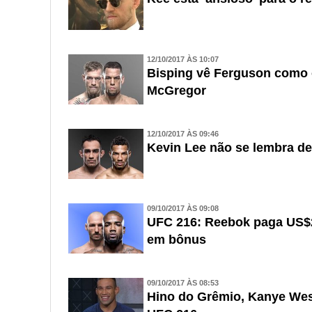
12/10/2017 ÀS 10:07
Bisping vê Ferguson como 
McGregor
12/10/2017 ÀS 09:46
Kevin Lee não se lembra d
09/10/2017 ÀS 09:08
UFC 216: Reebok paga US$24
em bônus
09/10/2017 ÀS 08:53
Hino do Grêmio, Kanye West