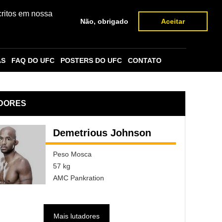
critos em nossa
Não, obrigado
Aceitar
AS
FAQ DO UFC
POSTERS DO UFC
CONTATO
DORES
Demetrious Johnson
Peso Mosca
57 kg
AMC Pankration
Mais lutadores