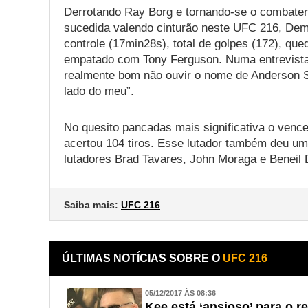
Derrotando Ray Borg e tornando-se o combate
sucedida valendo cinturão neste UFC 216, Deme
controle (17min28s), total de golpes (172), qued
empatado com Tony Ferguson. Numa entrevista 
realmente bom não ouvir o nome de Anderson Si
lado do meu”.
No quesito pancadas mais significativa o venc
acertou 104 tiros. Esse lutador também deu u
lutadores Brad Tavares, John Moraga e Beneil 
Saiba mais:
UFC 216
ÚLTIMAS NOTÍCIAS SOBRE O
UFC 216
05/12/2017 ÀS 08:36
Kee está ‘ansioso’ para o 