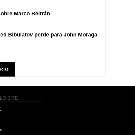
sobre Marco Beltrán
ed Bibulatov perde para John Moraga
ícias
LO SITE
C
s