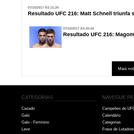
07/10/2017 ÀS 21:29
Resultado UFC 216: Matt Schnell triunfa 
07/10/2017 ÀS 20:44
Resultado UFC 216: Magom
Mais not
CATEGORIAS
NAVEGUE PE
Casado
Campeões do UF
Galo
Calendário
Galo - Feminino
Categorias
Leve
Frase de Lutadore