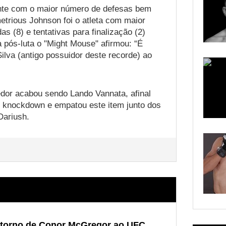
nte com o maior número de defesas bem
trious Johnson foi o atleta com maior
as (8) e tentativas para finalização (2)
pós-luta o "Might Mouse" afirmou: “É
lva (antigo possuidor deste recorde) ao
edor acabou sendo Lando Vannata, afinal
m knockdown e empatou este item junto dos
Dariush.
retorno de Conor McGregor ao UFC